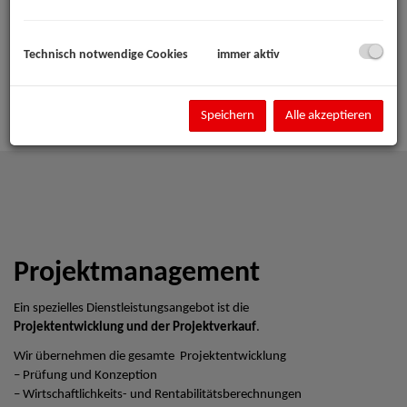
Technisch notwendige Cookies
immer aktiv
Speichern
Alle akzeptieren
Projektmanagement
Ein spezielles Dienstleistungsangebot ist die
Projektentwicklung und der Projektverkauf
.
Wir übernehmen die gesamte Projektentwicklung
– Prüfung und Konzeption
– Wirtschaftlichkeits- und Rentabilitätsberechnungen