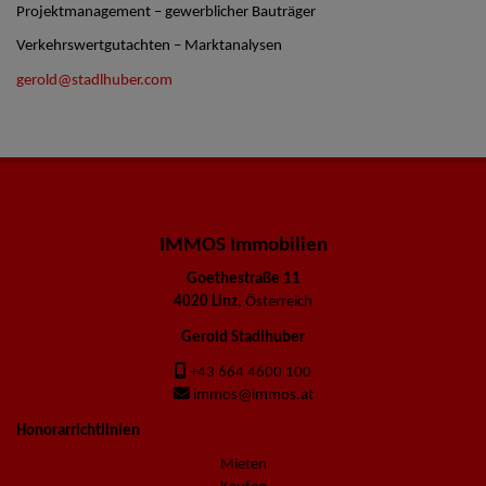
Projektmanagement – gewerblicher Bauträger
Verkehrswertgutachten – Marktanalysen
gerold@stadlhuber.com
IMMOS Immobilien
Goethestraße 11
4020 Linz
, Österreich
Gerold Stadlhuber
+43 664 4600 100
immos@immos.at
Honorarrichtlinien
Mieten