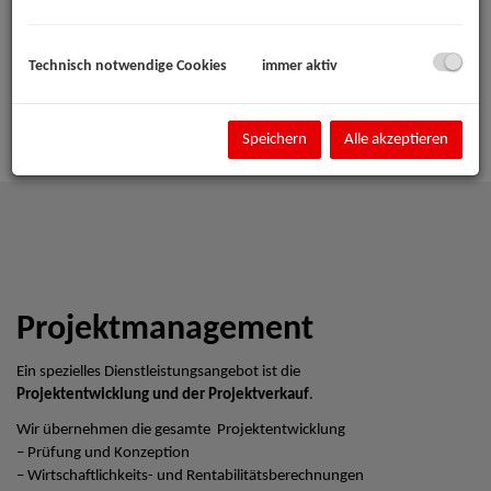
Technisch notwendige Cookies
immer aktiv
Speichern
Alle akzeptieren
Projektmanagement
Ein spezielles Dienstleistungsangebot ist die
Projektentwicklung und der Projektverkauf
.
Wir übernehmen die gesamte Projektentwicklung
– Prüfung und Konzeption
– Wirtschaftlichkeits- und Rentabilitätsberechnungen