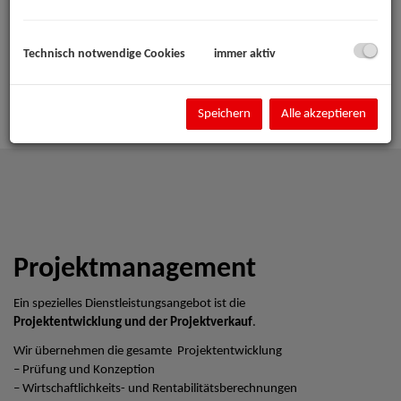
Technisch notwendige Cookies
immer aktiv
Speichern
Alle akzeptieren
Projektmanagement
Ein spezielles Dienstleistungsangebot ist die
Projektentwicklung und der Projektverkauf
.
Wir übernehmen die gesamte Projektentwicklung
– Prüfung und Konzeption
– Wirtschaftlichkeits- und Rentabilitätsberechnungen