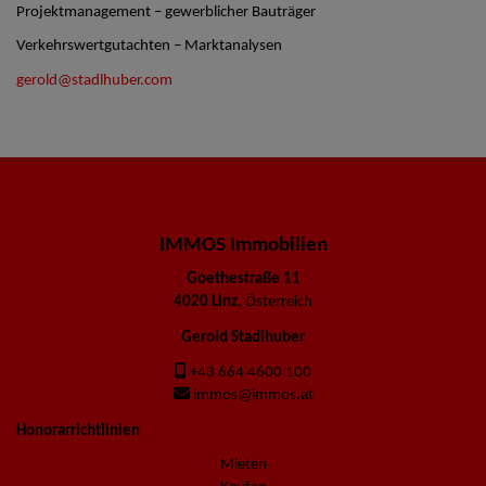
Projektmanagement – gewerblicher Bauträger
Verkehrswertgutachten – Marktanalysen
gerold@stadlhuber.com
IMMOS Immobilien
Goethestraße 11
4020 Linz
, Österreich
Gerold Stadlhuber
+43 664 4600 100
immos@immos.at
Honorarrichtlinien
Mieten