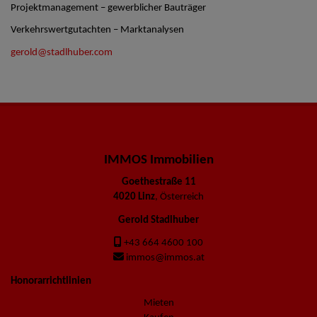
Projektmanagement – gewerblicher Bauträger
Verkehrswertgutachten – Marktanalysen
gerold@stadlhuber.com
IMMOS Immobilien
Goethestraße 11
4020 Linz
, Österreich
Gerold Stadlhuber
+43 664 4600 100
immos@immos.at
Honorarrichtlinien
Mieten