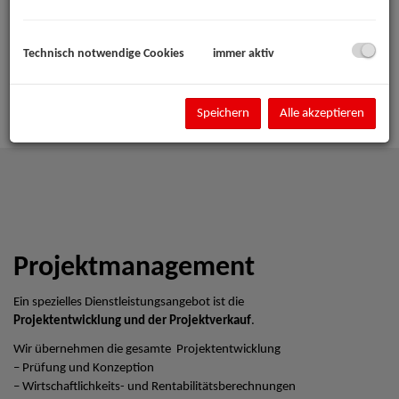
Technisch notwendige Cookies
immer aktiv
Speichern
Alle akzeptieren
Projektmanagement
Ein spezielles Dienstleistungsangebot ist die
Projektentwicklung und der Projektverkauf
.
Wir übernehmen die gesamte Projektentwicklung
– Prüfung und Konzeption
– Wirtschaftlichkeits- und Rentabilitätsberechnungen