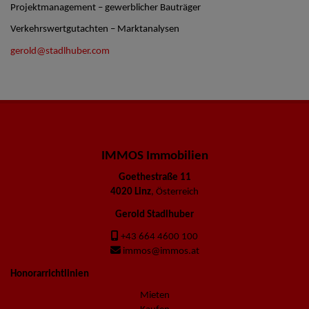
Projektmanagement – gewerblicher Bauträger
Verkehrswertgutachten – Marktanalysen
gerold@stadlhuber.com
IMMOS Immobilien
Goethestraße 11
4020 Linz
, Österreich
Gerold Stadlhuber
+43 664 4600 100
immos@immos.at
Honorarrichtlinien
Mieten