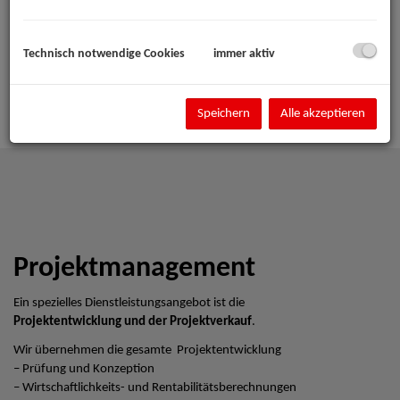
Technisch notwendige Cookies
immer aktiv
Speichern
Alle akzeptieren
Projektmanagement
Ein spezielles Dienstleistungsangebot ist die
Projektentwicklung und der Projektverkauf
.
Wir übernehmen die gesamte Projektentwicklung
– Prüfung und Konzeption
– Wirtschaftlichkeits- und Rentabilitätsberechnungen