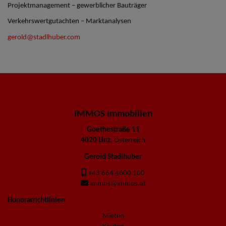
Projektmanagement – gewerblicher Bauträger
Verkehrswertgutachten – Marktanalysen
gerold@stadlhuber.com
IMMOS Immobilien
Goethestraße 11
4020 Linz
, Österreich
Gerold Stadlhuber
+43 664 4600 100
immos@immos.at
Honorarrichtlinien
Mieten