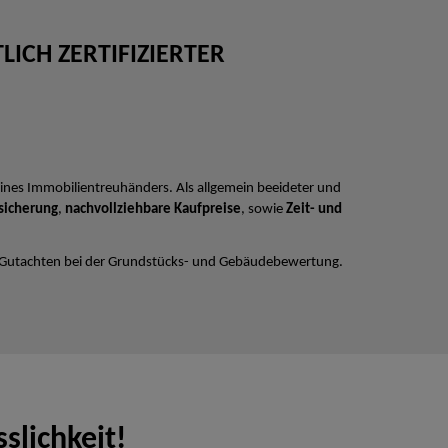
ICH ZERTIFIZIERTER
ines Immobilientreuhänders. Als allgemein beeideter und
sicherung
,
nachvollziehbare Kaufpreise
, sowie
Zeit- und
 Gutachten bei der Grundstücks- und Gebäudebewertung.
slichkeit!