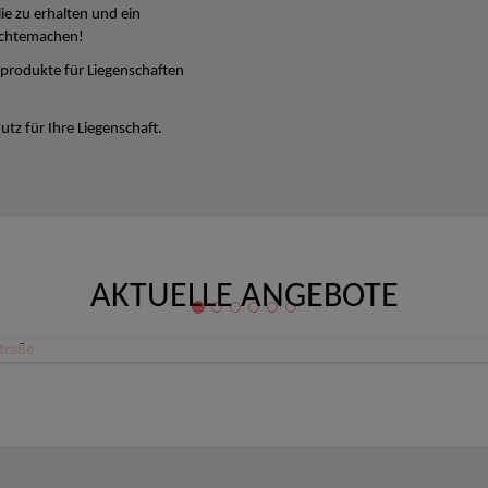
lie zu erhalten und ein
ichtemachen!
produkte für Liegenschaften
tz für Ihre Liegenschaft.
AKTUELLE ANGEBOTE
Büro/Ordination/Therapieräume Zentrum Linz Schillerstraße
 Linz
80,08 €