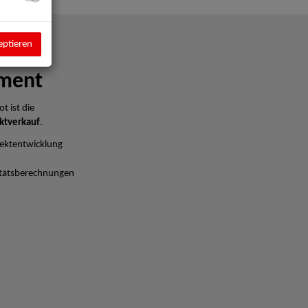
eptieren
ment
t ist die
ktverkauf
.
ektentwicklung
litätsberechnungen