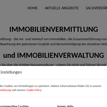
HOME
AKTUELLE ANGEBOTE
SACHVERSTÄ
IMMOBILIENVERMITTLUNG
rmittlung – der An- und Verkauf von Immobilien, die Zusammenführung von
 Beachtung der gebotenen Sorgfalt und Berücksichtigung der einzelnen Wü
und IMMOBILIENVERWALTUNG
 Sie über die richtige Hausverwaltung – zögern Sie nicht und führen Sie mit
Einstellungen
en Cookies um Einstellungen zu speichern. Nähere Informationen finden Sie in unserer
erklärung
und unserer
Cookie Policy
.
 notwendige Cookies
immer aktiv