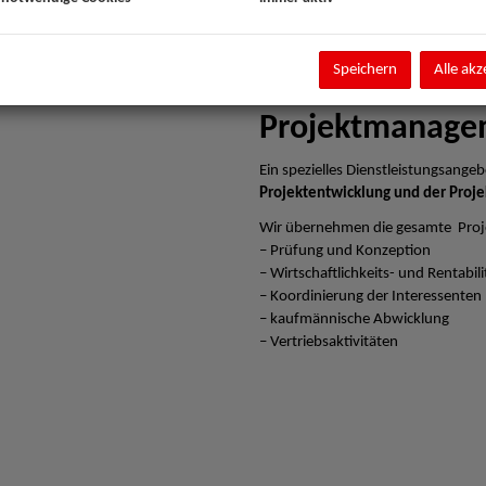
Speichern
Alle akz
Projektmanage
Ein spezielles Dienstleistungsangebo
Projektentwicklung und der Proje
Wir übernehmen die gesamte Proj
– Prüfung und Konzeption
– Wirtschaftlichkeits- und Rentabi
– Koordinierung der Interessenten
– kaufmännische Abwicklung
– Vertriebsaktivitäten