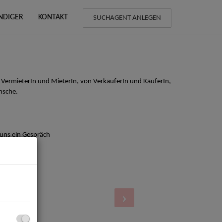
NDIGER
KONTAKT
SUCHAGENT ANLEGEN
 VermieterIn und MieterIn, von VerkäuferIn und KäuferIn,
nsche.
 uns ein Gespräch