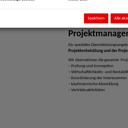
Speichern
Alle akz
Projektmanage
Ein spezielles Dienstleistungsangebo
Projektentwicklung und der Proje
Wir übernehmen die gesamte Proj
– Prüfung und Konzeption
– Wirtschaftlichkeits- und Rentabi
– Koordinierung der Interessenten
– kaufmännische Abwicklung
– Vertriebsaktivitäten