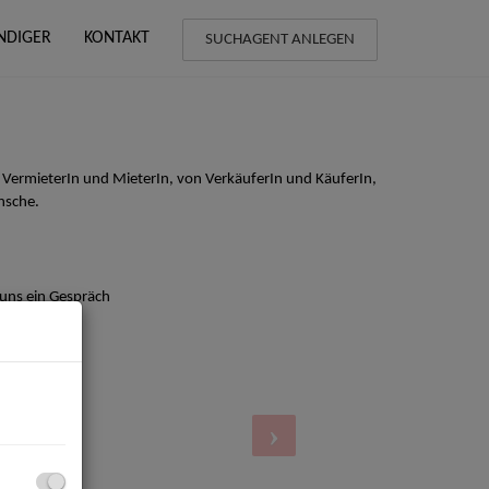
NDIGER
KONTAKT
SUCHAGENT ANLEGEN
 VermieterIn und MieterIn, von VerkäuferIn und KäuferIn,
nsche.
 uns ein Gespräch