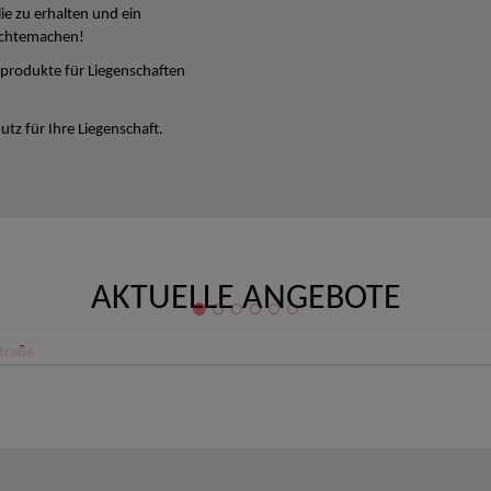
lie zu erhalten und ein
ichtemachen!
produkte für Liegenschaften
tz für Ihre Liegenschaft.
AKTUELLE ANGEBOTE
Büro/Ordination/Therapieräume Zentrum Linz Schillerstraße
 Linz
80,08 €