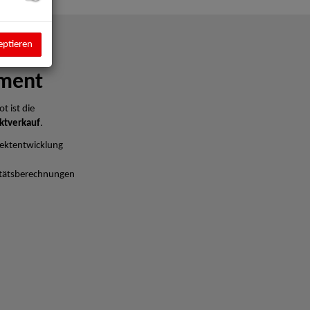
eptieren
ment
t ist die
ktverkauf
.
ektentwicklung
litätsberechnungen