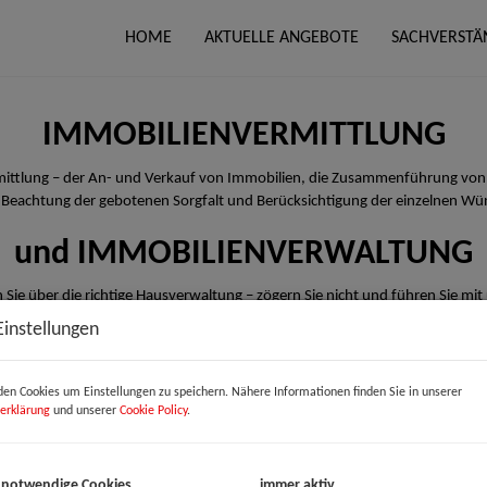
HOME
AKTUELLE ANGEBOTE
SACHVERSTÄ
IMMOBILIENVERMITTLUNG
rmittlung – der An- und Verkauf von Immobilien, die Zusammenführung von
 Beachtung der gebotenen Sorgfalt und Berücksichtigung der einzelnen Wü
und IMMOBILIENVERWALTUNG
 Sie über die richtige Hausverwaltung – zögern Sie nicht und führen Sie mit
Einstellungen
en Cookies um Einstellungen zu speichern. Nähere Informationen finden Sie in unserer
erklärung
und unserer
Cookie Policy
.
 notwendige Cookies
immer aktiv