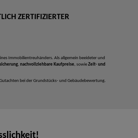
ICH ZERTIFIZIERTER
ines Immobilientreuhänders. Als allgemein beeideter und
sicherung
,
nachvollziehbare Kaufpreise
, sowie
Zeit- und
 Gutachten bei der Grundstücks- und Gebäudebewertung.
slichkeit!