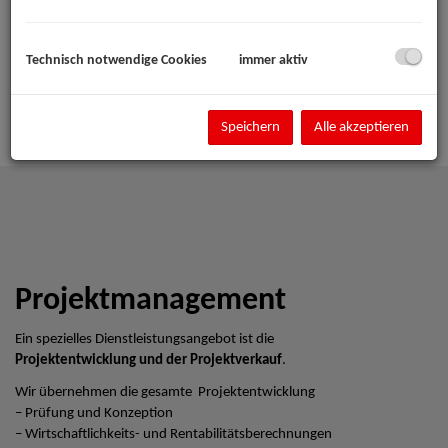
Technisch notwendige Cookies
immer aktiv
Speichern
Alle akzeptieren
Projektmanagement
Ein spezielles Dienstleistungsangebot ist die
Projektentwicklung und der Projektverkauf
.
Wir übernehmen die gesamte Projektentwicklung
– Prüfung und Konzeption
– Wirtschaftlichkeits- und Rentabilitätsberechnungen