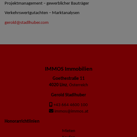
Projektmanagement – gewerblicher Bauträger
Verkehrswertgutachten – Marktanalysen
gerold@stadlhuber.com
IMMOS Immobilien
Goethestraße 11
4020 Linz
, Österreich
Gerold Stadlhuber
+43 664 4600 100
immos@immos.at
Honorarrichtlinien
Mieten