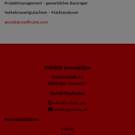
Projektmanagement – gewerblicher Bauträger
Verkehrswertgutachten – Marktanalysen
gerold@stadlhuber.com
IMMOS Immobilien
Goethestraße 11
4020 Linz
, Österreich
Gerold Stadlhuber
+43 664 4600 100
immos@immos.at
Honorarrichtlinien
Mieten