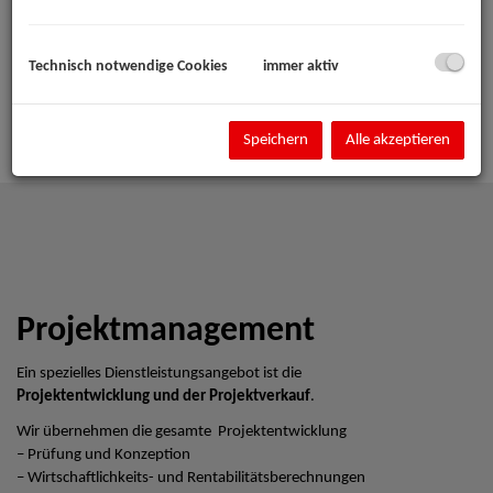
Technisch notwendige Cookies
immer aktiv
Speichern
Alle akzeptieren
Projektmanagement
Ein spezielles Dienstleistungsangebot ist die
Projektentwicklung und der Projektverkauf
.
Wir übernehmen die gesamte Projektentwicklung
– Prüfung und Konzeption
– Wirtschaftlichkeits- und Rentabilitätsberechnungen