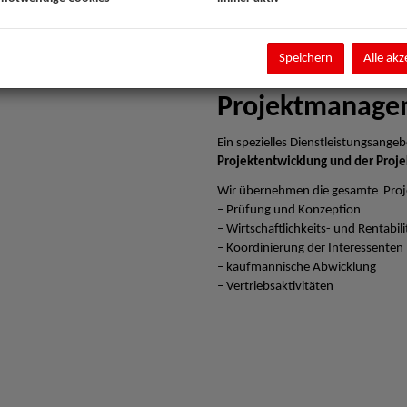
Speichern
Alle akz
Projektmanage
Ein spezielles Dienstleistungsangebo
Projektentwicklung und der Proje
Wir übernehmen die gesamte Proj
– Prüfung und Konzeption
– Wirtschaftlichkeits- und Rentabi
– Koordinierung der Interessenten
– kaufmännische Abwicklung
– Vertriebsaktivitäten