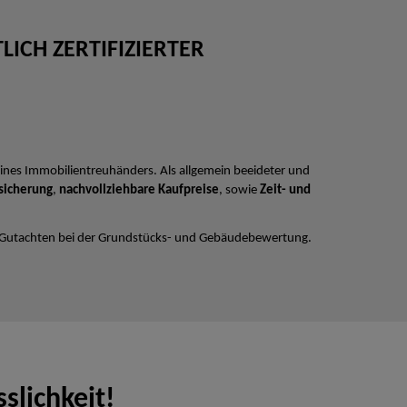
ICH ZERTIFIZIERTER
ines Immobilientreuhänders. Als allgemein beeideter und
sicherung
,
nachvollziehbare Kaufpreise
, sowie
Zeit- und
 Gutachten bei der Grundstücks- und Gebäudebewertung.
slichkeit!