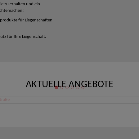
lie zu erhalten und ein
ichtemachen!
produkte für Liegenschaften
tz für Ihre Liegenschaft.
AKTUELLE ANGEBOTE
Büro/Ordination/Therapieräume Zentrum Linz Schillerstraße
 Linz
80,08 €