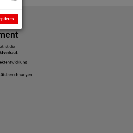
eptieren
ment
t ist die
ktverkauf
.
ektentwicklung
litätsberechnungen