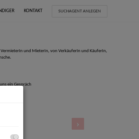
NDIGER
KONTAKT
SUCHAGENT ANLEGEN
 VermieterIn und MieterIn, von VerkäuferIn und KäuferIn,
nsche.
 uns ein Gespräch