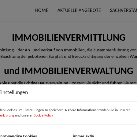
HOME
AKTUELLE ANGEBOTE
SACHVERSTÄ
IMMOBILIENVERMITTLUNG
rmittlung – der An- und Verkauf von Immobilien, die Zusammenführung von
 Beachtung der gebotenen Sorgfalt und Berücksichtigung der einzelnen Wü
und IMMOBILIENVERWALTUNG
 Sie über die richtige Hausverwaltung – zögern Sie nicht und führen Sie mit
Einstellungen
en Cookies um Einstellungen zu speichern. Nähere Informationen finden Sie in unserer
erklärung
und unserer
Cookie Policy
.
 notwendige Cookies
immer aktiv