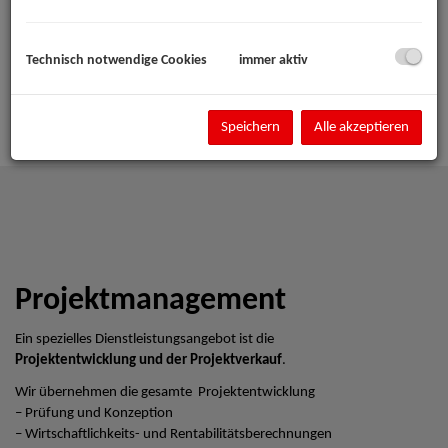
Technisch notwendige Cookies
immer aktiv
Speichern
Alle akzeptieren
Projektmanagement
Ein spezielles Dienstleistungsangebot ist die
Projektentwicklung und der Projektverkauf
.
Wir übernehmen die gesamte Projektentwicklung
– Prüfung und Konzeption
– Wirtschaftlichkeits- und Rentabilitätsberechnungen