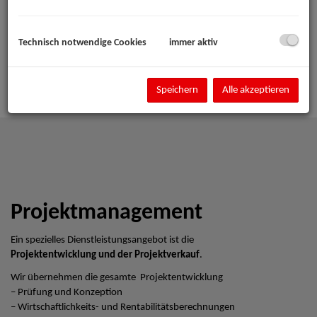
Technisch notwendige Cookies
immer aktiv
Speichern
Alle akzeptieren
Projektmanagement
Ein spezielles Dienstleistungsangebot ist die
Projektentwicklung und der Projektverkauf
.
Wir übernehmen die gesamte Projektentwicklung
– Prüfung und Konzeption
– Wirtschaftlichkeits- und Rentabilitätsberechnungen