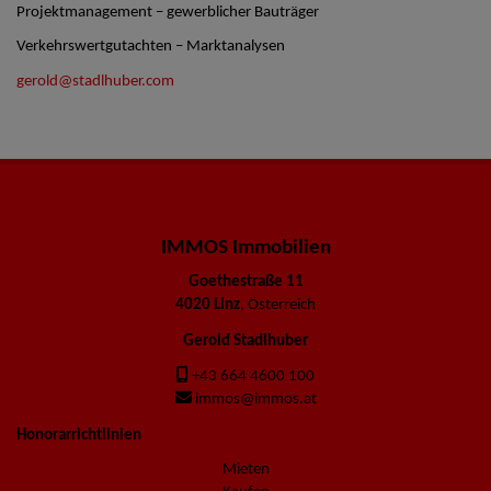
Projektmanagement – gewerblicher Bauträger
Verkehrswertgutachten – Marktanalysen
gerold@stadlhuber.com
IMMOS Immobilien
Goethestraße 11
4020 Linz
, Österreich
Gerold Stadlhuber
+43 664 4600 100
immos@immos.at
Honorarrichtlinien
Mieten