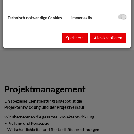
Technisch notwendige Cookies
immer aktiv
Speichern
Alle akzeptieren
Projektmanagement
Ein spezielles Dienstleistungsangebot ist die
Projektentwicklung und der Projektverkauf
.
Wir übernehmen die gesamte Projektentwicklung
– Prüfung und Konzeption
– Wirtschaftlichkeits- und Rentabilitätsberechnungen