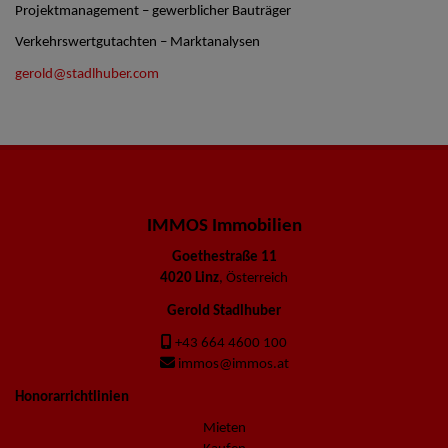
Projektmanagement – gewerblicher Bauträger
Verkehrswertgutachten – Marktanalysen
gerold@stadlhuber.com
IMMOS Immobilien
Goethestraße 11
4020 Linz
, Österreich
Gerold Stadlhuber
+43 664 4600 100
immos@immos.at
Honorarrichtlinien
Mieten