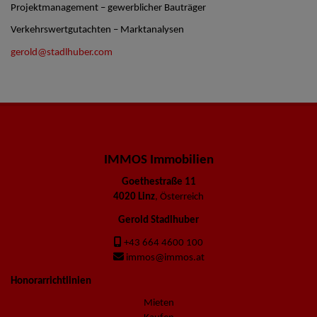
Projektmanagement – gewerblicher Bauträger
Verkehrswertgutachten – Marktanalysen
gerold@stadlhuber.com
IMMOS Immobilien
Goethestraße 11
4020 Linz
, Österreich
Gerold Stadlhuber
+43 664 4600 100
immos@immos.at
Honorarrichtlinien
Mieten