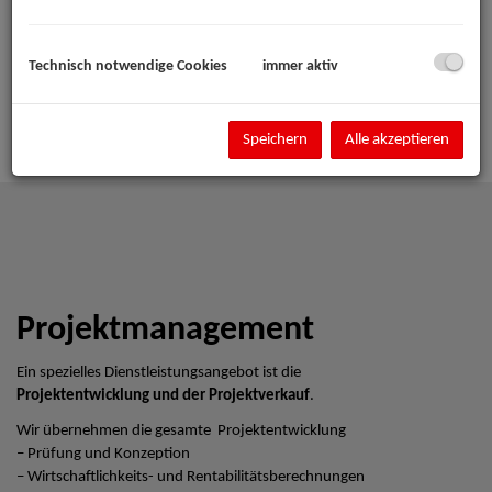
Technisch notwendige Cookies
immer aktiv
Speichern
Alle akzeptieren
Projektmanagement
Ein spezielles Dienstleistungsangebot ist die
Projektentwicklung und der Projektverkauf
.
Wir übernehmen die gesamte Projektentwicklung
– Prüfung und Konzeption
– Wirtschaftlichkeits- und Rentabilitätsberechnungen