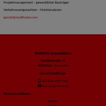
Projektmanagement – gewerblicher Bauträger
Verkehrswertgutachten – Marktanalysen
gerold@stadlhuber.com
IMMOS Immobilien
Goethestraße 11
4020 Linz
, Österreich
Gerold Stadlhuber
+43 664 4600 100
immos@immos.at
Honorarrichtlinien
Mieten