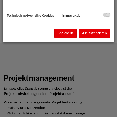
Technisch notwendige Cookies
immer aktiv
Speichern
Alle akzeptieren
Projektmanagement
Ein spezielles Dienstleistungsangebot ist die
Projektentwicklung und der Projektverkauf
.
Wir übernehmen die gesamte Projektentwicklung
– Prüfung und Konzeption
– Wirtschaftlichkeits- und Rentabilitätsberechnungen