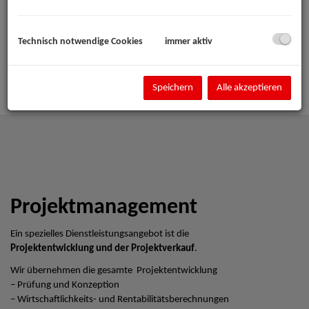
Technisch notwendige Cookies
immer aktiv
Speichern
Alle akzeptieren
Projektmanagement
Ein spezielles Dienstleistungsangebot ist die
Projektentwicklung und der Projektverkauf
.
Wir übernehmen die gesamte Projektentwicklung
– Prüfung und Konzeption
– Wirtschaftlichkeits- und Rentabilitätsberechnungen