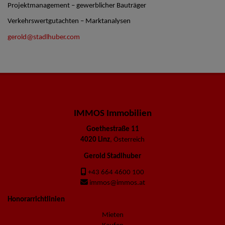
Projektmanagement – gewerblicher Bauträger
Verkehrswertgutachten – Marktanalysen
gerold@stadlhuber.com
IMMOS Immobilien
Goethestraße 11
4020 Linz
, Österreich
Gerold Stadlhuber
+43 664 4600 100
immos@immos.at
Honorarrichtlinien
Mieten