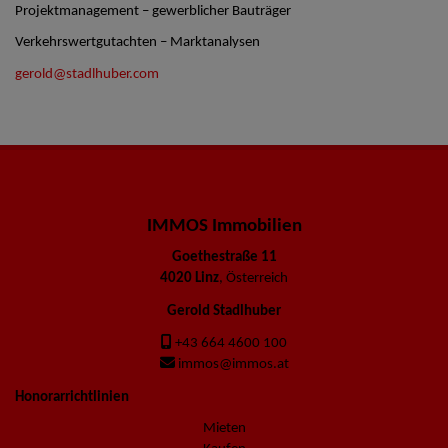
Projektmanagement – gewerblicher Bauträger
Verkehrswertgutachten – Marktanalysen
gerold@stadlhuber.com
IMMOS Immobilien
Goethestraße 11
4020 Linz
, Österreich
Gerold Stadlhuber
+43 664 4600 100
immos@immos.at
Honorarrichtlinien
Mieten