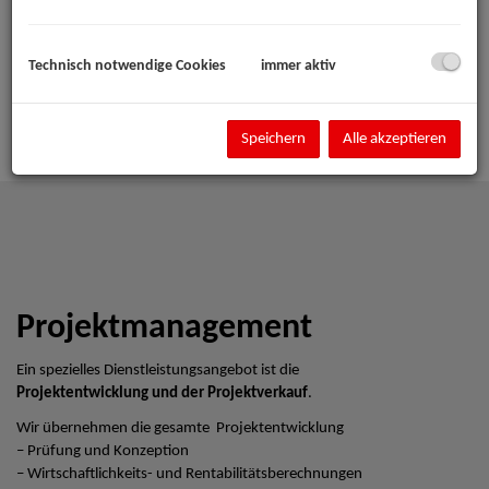
Technisch notwendige Cookies
immer aktiv
Speichern
Alle akzeptieren
Projektmanagement
Ein spezielles Dienstleistungsangebot ist die
Projektentwicklung und der Projektverkauf
.
Wir übernehmen die gesamte Projektentwicklung
– Prüfung und Konzeption
– Wirtschaftlichkeits- und Rentabilitätsberechnungen