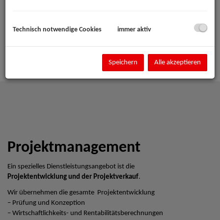
Technisch notwendige Cookies
immer aktiv
Speichern
Alle akzeptieren
Projektmanagement
Ein spezielles Dienstleistungsangebot ist die
Projektentwicklung und der Projektverkauf
.
Wir übernehmen die gesamte Projektentwicklung
– Prüfung und Konzeption
– Wirtschaftlichkeits- und Rentabilitätsberechnungen