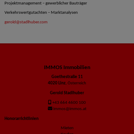
Projektmanagement – gewerblicher Bauträger
Verkehrswertgutachten – Marktanalysen
gerold@stadlhuber.com
IMMOS Immobilien
Goethestraße 11
4020 Linz
, Österreich
Gerold Stadlhuber
+43 664 4600 100
immos@immos.at
Honorarrichtlinien
Mieten