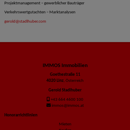
Projektmanagement – gewerblicher Bauträger
Verkehrswertgutachten – Marktanalysen
gerold@stadlhuber.com
IMMOS Immobilien
Goethestraße 11
4020 Linz
, Österreich
Gerold Stadlhuber
+43 664 4600 100
immos@immos.at
Honorarrichtlinien
Mieten