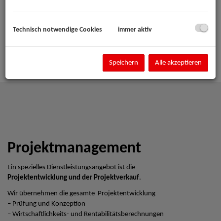
Technisch notwendige Cookies
immer aktiv
Speichern
Alle akzeptieren
Projektmanagement
Ein spezielles Dienstleistungsangebot ist die
Projektentwicklung und der Projektverkauf
.
Wir übernehmen die gesamte Projektentwicklung
– Prüfung und Konzeption
– Wirtschaftlichkeits- und Rentabilitätsberechnungen