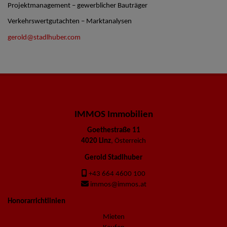
Projektmanagement – gewerblicher Bauträger
Verkehrswertgutachten – Marktanalysen
gerold@stadlhuber.com
IMMOS Immobilien
Goethestraße 11
4020 Linz
, Österreich
Gerold Stadlhuber
+43 664 4600 100
immos@immos.at
Honorarrichtlinien
Mieten