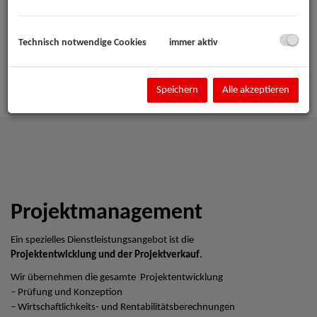
Technisch notwendige Cookies
immer aktiv
Speichern
Alle akzeptieren
Projektmanagement
Ein spezielles Dienstleistungsangebot ist die
Projektentwicklung und der Projektverkauf
.
Wir übernehmen die gesamte Projektentwicklung
– Prüfung und Konzeption
– Wirtschaftlichkeits- und Rentabilitätsberechnungen