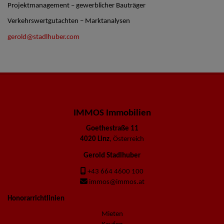
Projektmanagement – gewerblicher Bauträger
Verkehrswertgutachten – Marktanalysen
gerold@stadlhuber.com
IMMOS Immobilien
Goethestraße 11
4020 Linz
, Österreich
Gerold Stadlhuber
+43 664 4600 100
immos@immos.at
Honorarrichtlinien
Mieten