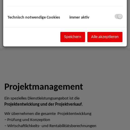
Technisch notwendige Cookies
immer aktiv
Speichern
Alle akzeptieren
Projektmanagement
Ein spezielles Dienstleistungsangebot ist die
Projektentwicklung und der Projektverkauf
.
Wir übernehmen die gesamte Projektentwicklung
– Prüfung und Konzeption
– Wirtschaftlichkeits- und Rentabilitätsberechnungen