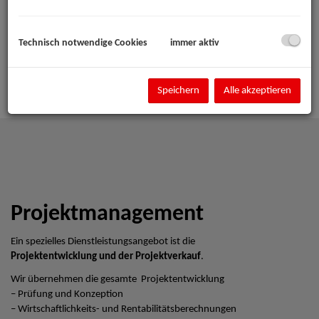
Technisch notwendige Cookies
immer aktiv
Speichern
Alle akzeptieren
Projektmanagement
Ein spezielles Dienstleistungsangebot ist die
Projektentwicklung und der Projektverkauf
.
Wir übernehmen die gesamte Projektentwicklung
– Prüfung und Konzeption
– Wirtschaftlichkeits- und Rentabilitätsberechnungen