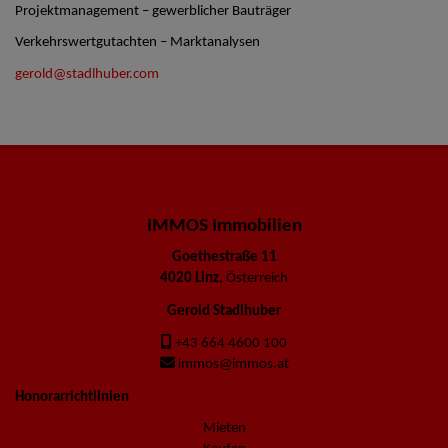
Projektmanagement – gewerblicher Bauträger
Verkehrswertgutachten – Marktanalysen
gerold@stadlhuber.com
IMMOS Immobilien
Goethestraße 11
4020 Linz
, Österreich
Gerold Stadlhuber
+43 664 4600 100
immos@immos.at
Honorarrichtlinien
Mieten