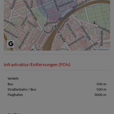
Tiles ©
basemap.at
Infrastruktur/Entfernungen (POIs)
Verkehr
Bus
500 m
Straßenbahn / Bus
500 m
Flughafen
3000 m