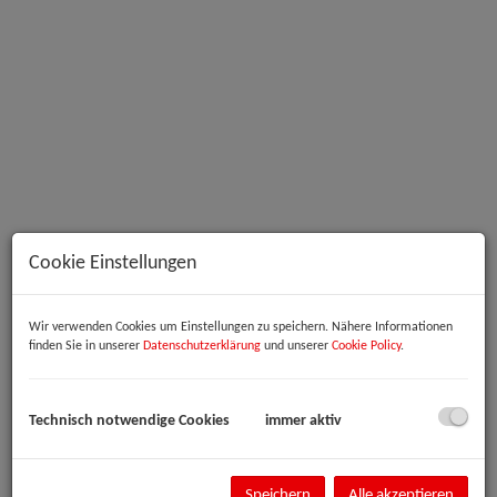
Innenansicht
Cookie Einstellungen
Beschreibung
Wir verwenden Cookies um Einstellungen zu speichern. Nähere Informationen
finden Sie in unserer
Datenschutzerklärung
und unserer
Cookie Policy
.
Büro-/Therapie-/Ordinationsräumlichkeiten im Zentrum von Linz
Im Herzen von Linz, direkt in der Schillerstraße, gelangt eine vielseitig
Technisch notwendige Cookies
immer aktiv
nutzbare Büro- oder Praxisfläche mit ca. 146 m² zur Vermietung. Die
Einheit befindet sich im Erdgeschoss und bietet großzügige, einzeln
begehbare Räume, die sich ideal für eine Ordination,
Speichern
Alle akzeptieren