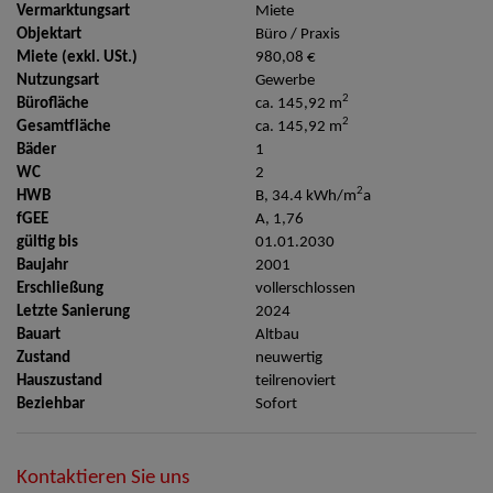
Vermarktungsart
Miete
Objektart
Büro / Praxis
Miete (exkl. USt.)
980,08 €
Nutzungsart
Gewerbe
2
Bürofläche
ca. 145,92 m
2
Gesamtfläche
ca. 145,92 m
Bäder
1
WC
2
2
HWB
B, 34.4 kWh/m
a
fGEE
A, 1,76
gültig bis
01.01.2030
Baujahr
2001
Erschließung
vollerschlossen
Letzte Sanierung
2024
Bauart
Altbau
Zustand
neuwertig
Hauszustand
teilrenoviert
Beziehbar
Sofort
Kontaktieren Sie uns