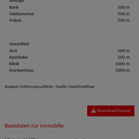
Sonstige
Bank
500 m
Geldautomat
500 m
Polizei
500 m
Gesundheit
Arzt
500 m
Apotheke
500 m
Klinik
1000 m
Krankenhaus
1000 m
Angaben Entfernung Luftlinie / Quelle: OpenStreetMap
Download Expose
Basisdaten zur Immobilie