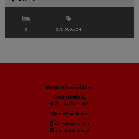
3
395.600,00 €
IMMOS Immobilien
Goethestraße 11
4020 Linz
, Österreich
Gerold Stadlhuber
+43 664 4600 100
immos@immos.at