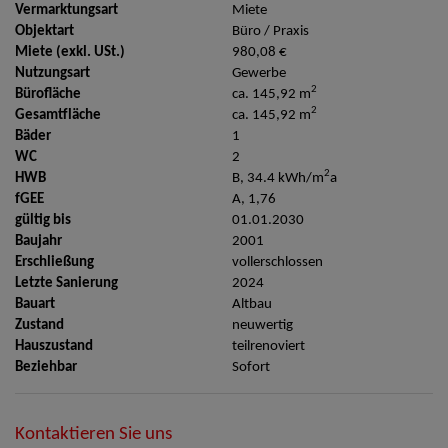
Vermarktungsart
Miete
Objektart
Büro / Praxis
Miete (exkl. USt.)
980,08 €
Nutzungsart
Gewerbe
2
Bürofläche
ca. 145,92 m
2
Gesamtfläche
ca. 145,92 m
Bäder
1
WC
2
2
HWB
B, 34.4 kWh/m
a
fGEE
A, 1,76
gültig bis
01.01.2030
Baujahr
2001
Erschließung
vollerschlossen
Letzte Sanierung
2024
Bauart
Altbau
Zustand
neuwertig
Hauszustand
teilrenoviert
Beziehbar
Sofort
Kontaktieren Sie uns