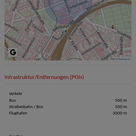
Tiles ©
basemap.at
Infrastruktur/Entfernungen (POIs)
Verkehr
Bus
500 m
Straßenbahn / Bus
500 m
Flughafen
3000 m