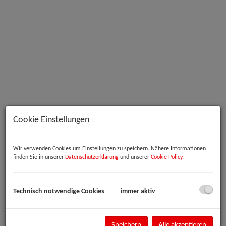
Innenansicht
Cookie Einstellungen
Beschreibung
Wir verwenden Cookies um Einstellungen zu speichern. Nähere Informationen
finden Sie in unserer
Datenschutzerklärung
und unserer
Cookie Policy
.
Büro-/Therapie-/Ordinationsräumlichkeiten im Zentrum von Linz
Im Herzen von Linz, direkt in der Schillerstraße, gelangt eine vielseitig
Technisch notwendige Cookies
immer aktiv
nutzbare Büro- oder Praxisfläche mit ca. 146 m² zur Vermietung. Die
Einheit befindet sich im Erdgeschoss und bietet großzügige, einzeln
begehbare Räume, die sich ideal für eine Ordination,
Speichern
Alle akzeptieren