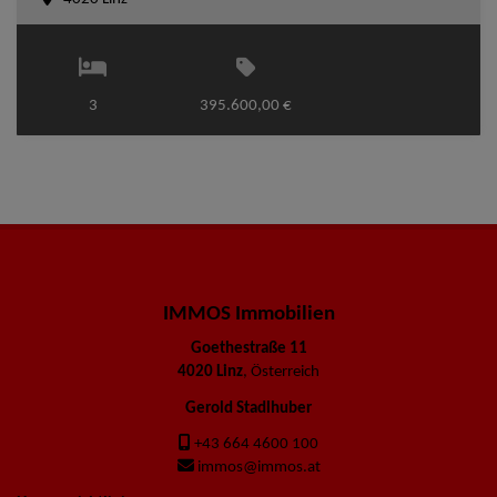
3
395.600,00 €
IMMOS Immobilien
Goethestraße 11
4020 Linz
, Österreich
Gerold Stadlhuber
+43 664 4600 100
immos@immos.at