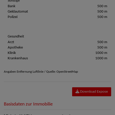
Sonstige
Bank
500 m
Geldautomat
500 m
Polizei
500 m
Gesundheit
Arzt
500 m
Apotheke
500 m
Klinik
1000 m
Krankenhaus
1000 m
Angaben Entfernung Luftlinie / Quelle: OpenStreetMap
Download Expose
Basisdaten zur Immobilie