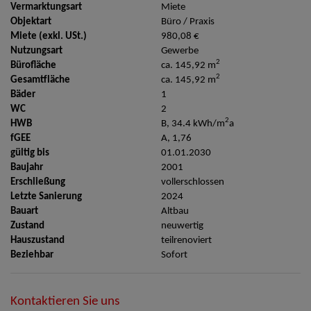
Vermarktungsart
Miete
Objektart
Büro / Praxis
Miete (exkl. USt.)
980,08 €
Nutzungsart
Gewerbe
2
Bürofläche
ca. 145,92 m
2
Gesamtfläche
ca. 145,92 m
Bäder
1
WC
2
2
HWB
B, 34.4 kWh/m
a
fGEE
A, 1,76
gültig bis
01.01.2030
Baujahr
2001
Erschließung
vollerschlossen
Letzte Sanierung
2024
Bauart
Altbau
Zustand
neuwertig
Hauszustand
teilrenoviert
Beziehbar
Sofort
Kontaktieren Sie uns