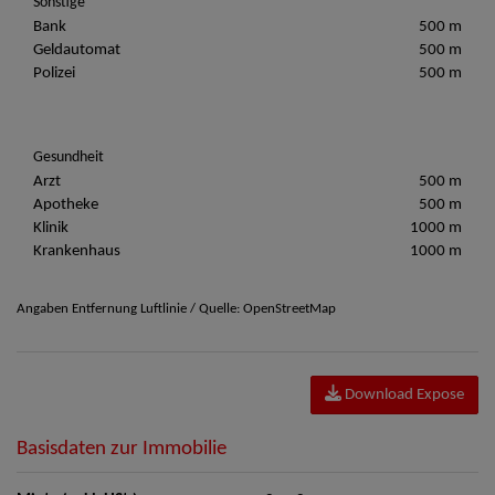
Sonstige
Bank
500 m
Geldautomat
500 m
Polizei
500 m
Gesundheit
Arzt
500 m
Apotheke
500 m
Klinik
1000 m
Krankenhaus
1000 m
Angaben Entfernung Luftlinie / Quelle: OpenStreetMap
Download Expose
Basisdaten zur Immobilie