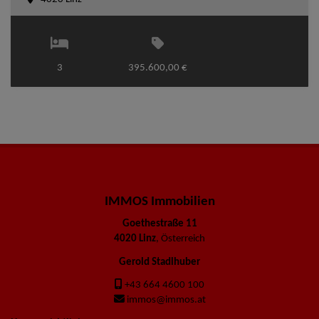
3
395.600,00 €
IMMOS Immobilien
Goethestraße 11
4020 Linz
, Österreich
Gerold Stadlhuber
+43 664 4600 100
immos@immos.at