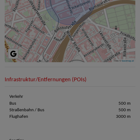
Tiles ©
basemap.at
Infrastruktur/Entfernungen (POIs)
Verkehr
Bus
500 m
Straßenbahn / Bus
500 m
Flughafen
3000 m