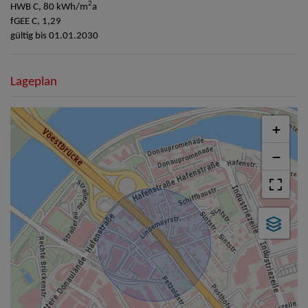
2
HWB
C, 80 kWh/m
a
fGEE
C, 1,29
gültig bis
01.01.2030
Lageplan
+
−