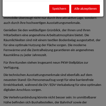
suchen, hier sind Sie genau richtig.
Die günstige monatlich Gesamtmiete ermöglicht es Ihnen, in einem
Speichern
Alle akzeptieren
erstklassigen Standort zu agieren, ohne Ihr Budget zu sprengen. Die
Immobilie überzeugt nicht nur durch ihre attraktive Lage, sondern
auch durch ihre hochwertigen Ausstattungsmerkmale.
Genießen Sie den weitläufigen Grünblick, der Ihnen und Ihren
Mitarbeitern eine angenehme Arbeitsatmosphäre bietet. Die
Räumlichkeiten sind mit einem textilen Bodenbelag ausgestattet, der
für eine optimale Nutzung der Fläche sorgen. Die moderne
Fernwärme und die Zentralheizung garantieren ein angenehmes
Raumklima zu jeder Jahreszeit.
Für Ihre Kunden stehen insgesamt neun PKW-Stellplätze zur
Verfügung.
Die technischen Ausstattungsmerkmale sind ebenfalls auf dem
neuesten Stand: Ein Personenaufzug sorgt für eine barrierefreie
Erreichbarkeit, während die DV-/EDV-Verkabelung für eine optimalen
digitalen Anschluss sorgen.
Die Verkehrsanbindung könnte nicht besser sein: In unmittelbarer
Nähe befinden sich Bushaltestellen, der Bahnhof sowie der