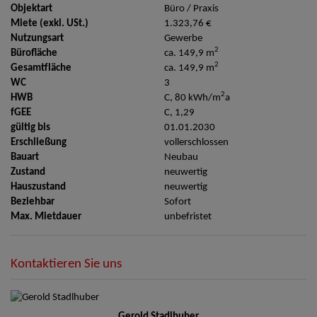
Objektart
Büro / Praxis
Miete (exkl. USt.)
1.323,76 €
Nutzungsart
Gewerbe
2
Bürofläche
ca. 149,9 m
2
Gesamtfläche
ca. 149,9 m
WC
3
2
HWB
C, 80 kWh/m
a
fGEE
C, 1,29
gültig bis
01.01.2030
Erschließung
vollerschlossen
Bauart
Neubau
Zustand
neuwertig
Hauszustand
neuwertig
Beziehbar
Sofort
Max. Mietdauer
unbefristet
Kontaktieren Sie uns
Gerold Stadlhuber