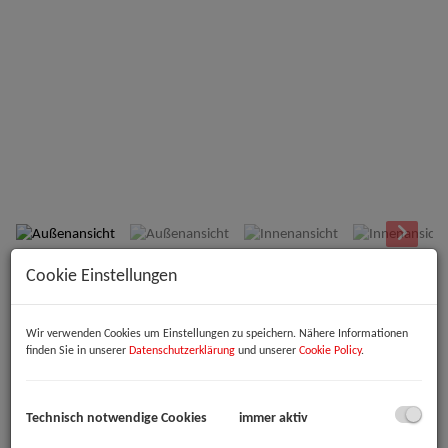
Außenansicht
Cookie Einstellungen
Beschreibung
Willkommen in Ihrer neuen Geschäftszentrale im Herzen von Linz!
Wir verwenden Cookies um Einstellungen zu speichern. Nähere Informationen
finden Sie in unserer
Datenschutzerklärung
und unserer
Cookie Policy
.
Diese beeindruckende Büro- oder Praxisfläche befindet sich im
Erdgeschoss eines neuwertigen Gebäudes und bietet Ihnen die
perfekte Grundlage für Ihr Unternehmen. Ob Sie eine Praxisräume,
Technisch notwendige Cookies
immer aktiv
ein Büro für Ihr kreatives Team oder ein modernes Arbeitsumfeld