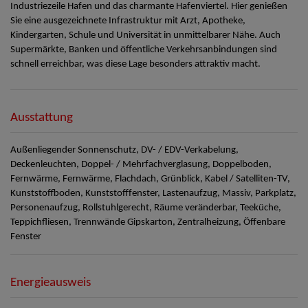
Industriezeile Hafen und das charmante Hafenviertel. Hier genießen
Sie eine ausgezeichnete Infrastruktur mit Arzt, Apotheke,
Kindergarten, Schule und Universität in unmittelbarer Nähe. Auch
Supermärkte, Banken und öffentliche Verkehrsanbindungen sind
schnell erreichbar, was diese Lage besonders attraktiv macht.
Ausstattung
Außenliegender Sonnenschutz
DV- / EDV-Verkabelung
Deckenleuchten
Doppel- / Mehrfachverglasung
Doppelboden
Fernwärme
Fernwärme
Flachdach
Grünblick
Kabel / Satelliten-TV
Kunststoffboden
Kunststofffenster
Lastenaufzug
Massiv
Parkplatz
Personenaufzug
Rollstuhlgerecht
Räume veränderbar
Teeküche
Teppichfliesen
Trennwände Gipskarton
Zentralheizung
Öffenbare
Fenster
Energieausweis