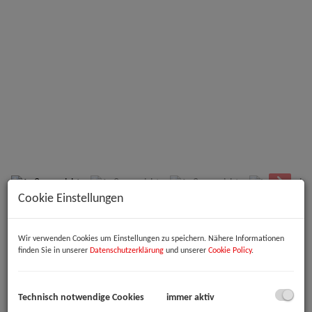
Außenansicht
Cookie Einstellungen
Beschreibung
Wir verwenden Cookies um Einstellungen zu speichern. Nähere Informationen
finden Sie in unserer
Datenschutzerklärung
und unserer
Cookie Policy
.
Willkommen in Ihrem neuen Büro- oder Praxisraum in der
pulsierenden Stadt Linz! Diese neuwertige Bürofläche im Erdgeschoss
bietet Ihnen nicht nur ein modernes Arbeitsumfeld, sondern auch
eine ideale Lage im Herzen von Oberösterreich.
Technisch notwendige Cookies
immer aktiv