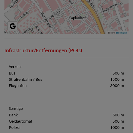
Tiles ©
basemap.at
Infrastruktur/Entfernungen (POIs)
Verkehr
Bus
500 m
Straßenbahn / Bus
1500 m
Flughafen
3000 m
Sonstige
Bank
500 m
Geldautomat
500 m
Polizei
1000 m