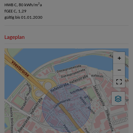
2
HWB
C, 80 kWh/m
a
fGEE
C, 1,29
gültig bis
01.01.2030
Lageplan
+
−