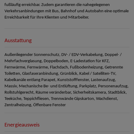
fußläufig erreichbar. Zudem garantieren die nahegelegenen
Verkehrsanbindungen mit Bus, Bahnhof und Autobahn eine optimale
Erreichbarkeit für Ihre Klienten und Mitarbeiter.
Ausstattung
Außenliegender Sonnenschutz
DV- / EDV-Verkabelung
Doppel- /
Mehrfachverglasung
Doppelboden
E-Ladestation für KFZ
Fernwärme
Fernwärme
Flachdach
Fußbodenheizung
Getrennte
Toiletten
Glasfaseranbindung
Grünblick
Kabel / Satelliten-TV
Kabelkanäle entlang Parapet
Kunststofffenster
Lastenaufzug
Massiv
Mechanische Be- und Entlüftung
Parkplatz
Personenaufzug
Rollstuhlgerecht
Räume veränderbar
Sicherheitskamera
Stadtblick
Teeküche
Teppichfliesen
Trennwände Gipskarton
Wachdienst
Zentralheizung
Öffenbare Fenster
Energieausweis