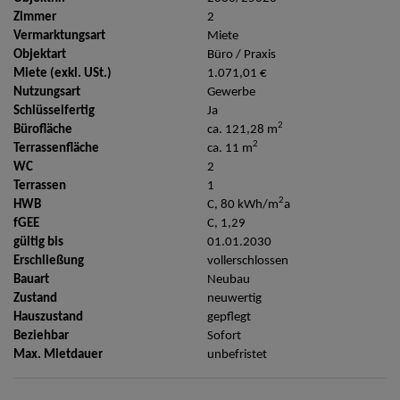
Zimmer
2
Vermarktungsart
Miete
Objektart
Büro / Praxis
Miete (exkl. USt.)
1.071,01 €
Nutzungsart
Gewerbe
Schlüsselfertig
Ja
2
Bürofläche
ca. 121,28 m
2
Terrassenfläche
ca. 11 m
WC
2
Terrassen
1
2
HWB
C, 80 kWh/m
a
fGEE
C, 1,29
gültig bis
01.01.2030
Erschließung
vollerschlossen
Bauart
Neubau
Zustand
neuwertig
Hauszustand
gepflegt
Beziehbar
Sofort
Max. Mietdauer
unbefristet