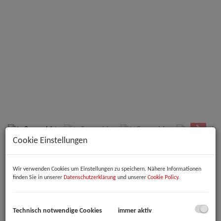
Außenansicht
Cookie Einstellungen
Beschreibung
Wir verwenden Cookies um Einstellungen zu speichern. Nähere Informationen
finden Sie in unserer
Datenschutzerklärung
und unserer
Cookie Policy
.
Willkommen in Ihrem neuen Büro- oder Praxisraum in der
pulsierenden Stadt Linz! Diese neuwertige Bürofläche im Erdgeschoss
bietet Ihnen nicht nur ein modernes Arbeitsumfeld, sondern auch
eine ideale Lage im Herzen von Oberösterreich.
Technisch notwendige Cookies
immer aktiv