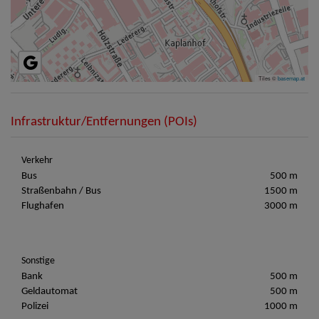
Tiles ©
basemap.at
Infrastruktur/Entfernungen (POIs)
Verkehr
Bus
500 m
Straßenbahn / Bus
1500 m
Flughafen
3000 m
Sonstige
Bank
500 m
Geldautomat
500 m
Polizei
1000 m