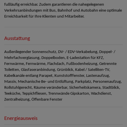
fußläufig erreichbar. Zudem garantieren die nahegelegenen
Verkehrsanbindungen mit Bus, Bahnhof und Autobahn eine optimale
Erreichbarkeit für Ihre Klienten und Mitarbeiter.
Ausstattung
Außenliegender Sonnenschutz
DV- / EDV-Verkabelung
Doppel- /
Mehrfachverglasung
Doppelboden
E-Ladestation für KFZ
Fernwärme
Fernwärme
Flachdach
Fußbodenheizung
Getrennte
Toiletten
Glasfaseranbindung
Grünblick
Kabel / Satelliten-TV
Kabelkanäle entlang Parapet
Kunststofffenster
Lastenaufzug
Massiv
Mechanische Be- und Entlüftung
Parkplatz
Personenaufzug
Rollstuhlgerecht
Räume veränderbar
Sicherheitskamera
Stadtblick
Teeküche
Teppichfliesen
Trennwände Gipskarton
Wachdienst
Zentralheizung
Öffenbare Fenster
Energieausweis