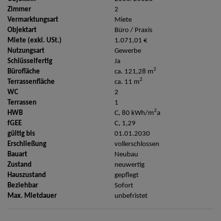
Zimmer
2
Vermarktungsart
Miete
Objektart
Büro / Praxis
Miete (exkl. USt.)
1.071,01 €
Nutzungsart
Gewerbe
Schlüsselfertig
Ja
2
Bürofläche
ca. 121,28 m
2
Terrassenfläche
ca. 11 m
WC
2
Terrassen
1
2
HWB
C, 80 kWh/m
a
fGEE
C, 1,29
gültig bis
01.01.2030
Erschließung
vollerschlossen
Bauart
Neubau
Zustand
neuwertig
Hauszustand
gepflegt
Beziehbar
Sofort
Max. Mietdauer
unbefristet