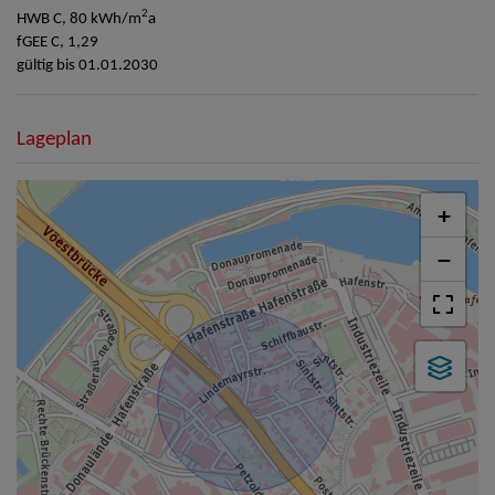
2
HWB
C, 80 kWh/m
a
fGEE
C, 1,29
gültig bis
01.01.2030
Lageplan
+
−