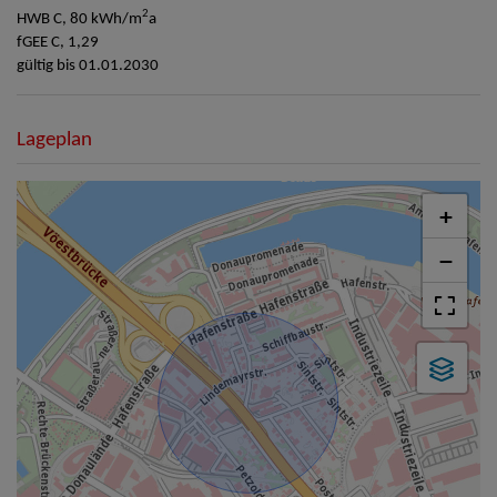
2
HWB
C, 80 kWh/m
a
fGEE
C, 1,29
gültig bis
01.01.2030
Lageplan
+
−