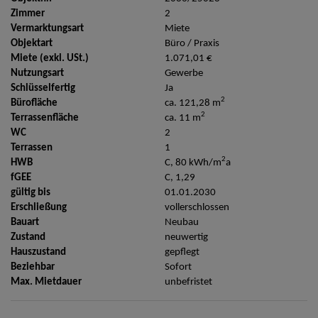
Zimmer
2
Vermarktungsart
Miete
Objektart
Büro / Praxis
Miete (exkl. USt.)
1.071,01 €
Nutzungsart
Gewerbe
Schlüsselfertig
Ja
2
Bürofläche
ca. 121,28 m
2
Terrassenfläche
ca. 11 m
WC
2
Terrassen
1
2
HWB
C, 80 kWh/m
a
fGEE
C, 1,29
gültig bis
01.01.2030
Erschließung
vollerschlossen
Bauart
Neubau
Zustand
neuwertig
Hauszustand
gepflegt
Beziehbar
Sofort
Max. Mietdauer
unbefristet