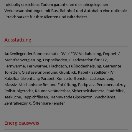
fußläufig erreichbar. Zudem garantieren die nahegelegenen
Verkehrsanbindungen mit Bus, Bahnhof und Autobahn eine optimale
Erreichbarkeit für Ihre Klienten und Mitarbeiter.
Ausstattung
Außenliegender Sonnenschutz
DV- / EDV-Verkabelung
Doppel- /
Mehrfachverglasung
Doppelboden
E-Ladestation für KFZ
Fernwärme
Fernwärme
Flachdach
Fußbodenheizung
Getrennte
Toiletten
Glasfaseranbindung
Grünblick
Kabel / Satelliten-TV
Kabelkanäle entlang Parapet
Kunststofffenster
Lastenaufzug
Massiv
Mechanische Be- und Entlüftung
Parkplatz
Personenaufzug
Rollstuhlgerecht
Räume veränderbar
Sicherheitskamera
Stadtblick
Teeküche
Teppichfliesen
Trennwände Gipskarton
Wachdienst
Zentralheizung
Öffenbare Fenster
Energieausweis