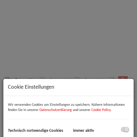
Außenansicht
Cookie Einstellungen
Beschreibung
Wir verwenden Cookies um Einstellungen zu speichern. Nähere Informationen
finden Sie in unserer
Datenschutzerklärung
und unserer
Cookie Policy
.
Willkommen in Ihrem neuen Büro- oder Praxisraum in der
pulsierenden Stadt Linz! Diese neuwertige Bürofläche im Erdgeschoss
bietet Ihnen nicht nur ein modernes Arbeitsumfeld, sondern auch
eine ideale Lage im Herzen von Oberösterreich.
Technisch notwendige Cookies
immer aktiv