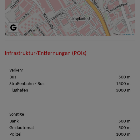
Tiles ©
basemap.at
Infrastruktur/Entfernungen (POIs)
Verkehr
Bus
500 m
Straßenbahn / Bus
1500 m
Flughafen
3000 m
Sonstige
Bank
500 m
Geldautomat
500 m
Polizei
1000 m