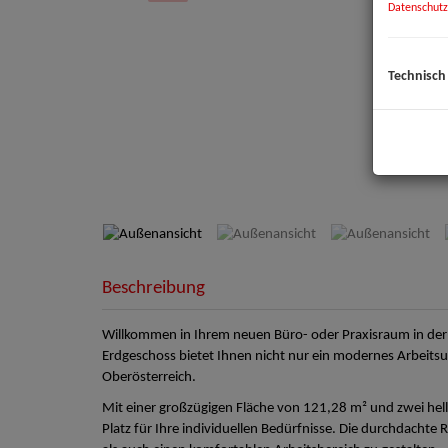
Datenschutz
Technisch
Außenansicht
Beschreibung
Willkommen in Ihrem neuen Büro- oder Praxisraum in der 
Erdgeschoss bietet Ihnen nicht nur ein modernes Arbeits
Oberösterreich.
Mit einer großzügigen Fläche von 121,28 m² und zwei hel
Platz für Ihre individuellen Bedürfnisse. Die durchdacht