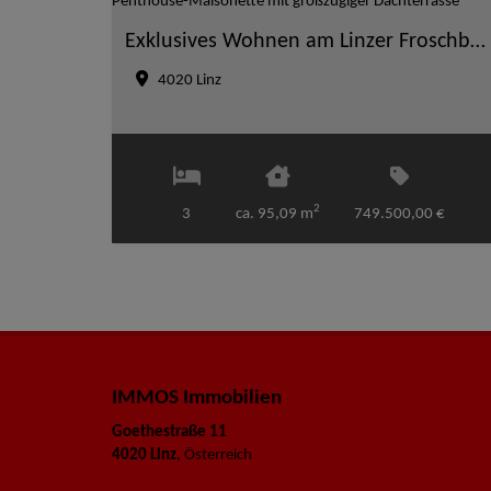
Exklusives Wohnen am Linzer Froschberg – Moderne Penthouse-Maisonette mit großzügiger Dachterrasse
4020 Linz
2
3
ca. 95,09 m
749.500,00 €
IMMOS Immobilien
Goethestraße 11
4020 Linz
, Österreich