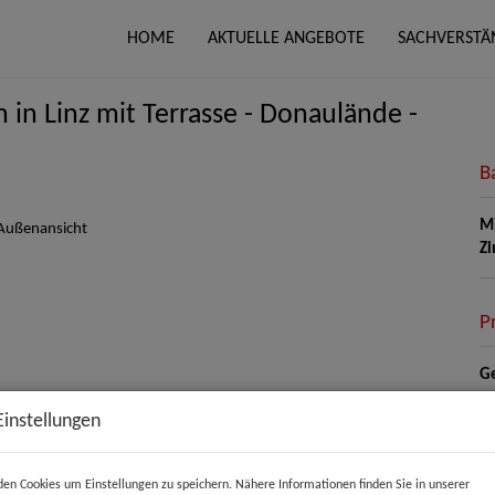
HOME
AKTUELLE ANGEBOTE
SACHVERSTÄ
in Linz mit Terrasse - Donaulände -
B
Mi
Z
P
Ge
Mi
Einstellungen
Be
He
en Cookies um Einstellungen zu speichern. Nähere Informationen finden Sie in unserer
Um