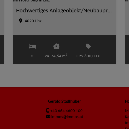
Hochwertiges Anlageobjekt/Neubauprojekt - Top-Lage am Froschberg in Linz
4020 Linz
2
3
ca. 74,64 m
395.600,00 €
Gerold Stadlhuber
Ho
+43 664 4600 100
M
immos@immos.at
K
I