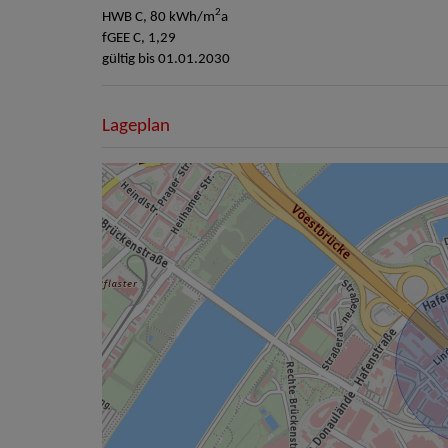
2
HWB
C, 80 kWh/m
a
fGEE
C, 1,29
gültig bis
01.01.2030
Lageplan