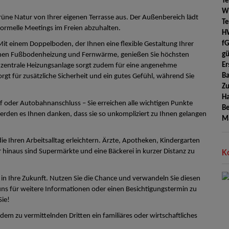
Te
W
rüne Natur von Ihrer eigenen Terrasse aus. Der Außenbereich lädt
Te
formelle Meetings im Freien abzuhalten.
H
f
it einem Doppelboden, der Ihnen eine flexible Gestaltung Ihrer
gü
rnen Fußbodenheizung und Fernwärme, genießen Sie höchsten
Er
 zentrale Heizungsanlage sorgt zudem für eine angenehme
Ba
rgt für zusätzliche Sicherheit und ein gutes Gefühl, während Sie
Zu
H
 oder Autobahnanschluss – Sie erreichen alle wichtigen Punkte
Be
erden es Ihnen danken, dass sie so unkompliziert zu Ihnen gelangen
M
e Ihren Arbeitsalltag erleichtern. Ärzte, Apotheken, Kindergarten
 hinaus sind Supermärkte und eine Bäckerei in kurzer Distanz zu
K
on in Ihre Zukunft. Nutzen Sie die Chance und verwandeln Sie diesen
 uns für weitere Informationen oder einen Besichtigungstermin zu
Sie!
em zu vermittelnden Dritten ein familiäres oder wirtschaftliches