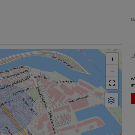
Na
+
−
Wi
In