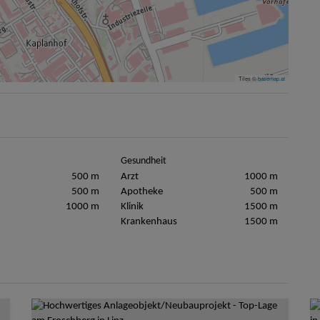
Tiles ©
basemap.at
Gesundheit
500 m
Arzt
1000 m
500 m
Apotheke
500 m
1000 m
Klinik
1500 m
Krankenhaus
1500 m