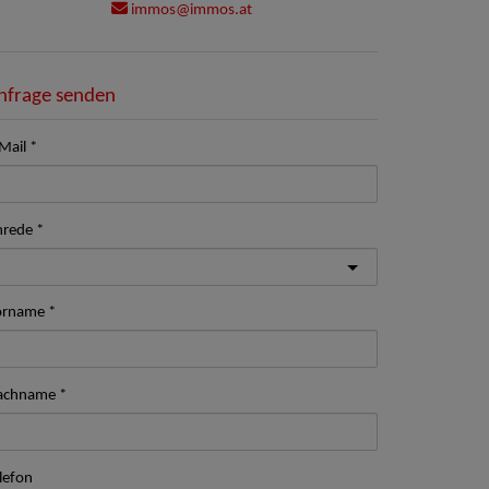
immos@immos.at
nfrage senden
Mail
nrede
orname
achname
lefon