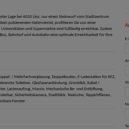
 bester Lage bei 4020 Linz, nur einen Steinwurf vom Stadtzentrum
m pulsierenden Hafenviertel, profitieren Sie von einer
A
 Universitäten und Supermärkte sind fußläufig erreichbar. Zudem
us, Bahnhof und Autobahn eine optimale Erreichbarkeit für Ihre
E-
A
oppel- / Mehrfachverglasung
Doppelboden
E-Ladestation für KFZ
V
etrennte Toiletten
Glasfaseranbindung
Grünblick
Kabel /
ter
Lastenaufzug
Massiv
Mechanische Be- und Entlüftung
nderbar
Sicherheitskamera
Stadtblick
Teeküche
Teppichfliesen
enbare Fenster
N
Te