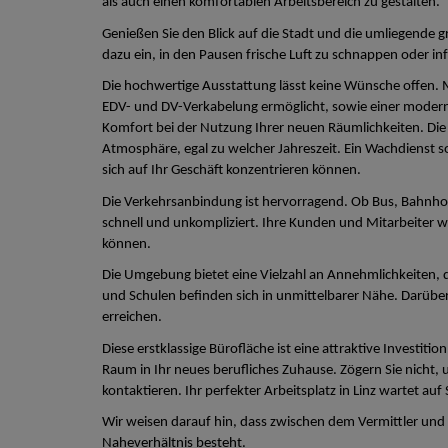
als auch einen komfortablen Arbeitsbereich zu gestalten.
Genießen Sie den Blick auf die Stadt und die umliegende g
dazu ein, in den Pausen frische Luft zu schnappen oder in
Die hochwertige Ausstattung lässt keine Wünsche offen. M
EDV- und DV-Verkabelung ermöglicht, sowie einer mode
Komfort bei der Nutzung Ihrer neuen Räumlichkeiten. Die
Atmosphäre, egal zu welcher Jahreszeit. Ein Wachdienst so
sich auf Ihr Geschäft konzentrieren können.
Die Verkehrsanbindung ist hervorragend. Ob Bus, Bahnhof
schnell und unkompliziert. Ihre Kunden und Mitarbeiter w
können.
Die Umgebung bietet eine Vielzahl an Annehmlichkeiten, di
und Schulen befinden sich in unmittelbarer Nähe. Darüber
erreichen.
Diese erstklassige Bürofläche ist eine attraktive Investiti
Raum in Ihr neues berufliches Zuhause. Zögern Sie nicht,
kontaktieren. Ihr perfekter Arbeitsplatz in Linz wartet auf 
Wir weisen darauf hin, dass zwischen dem Vermittler und d
Naheverhältnis besteht.