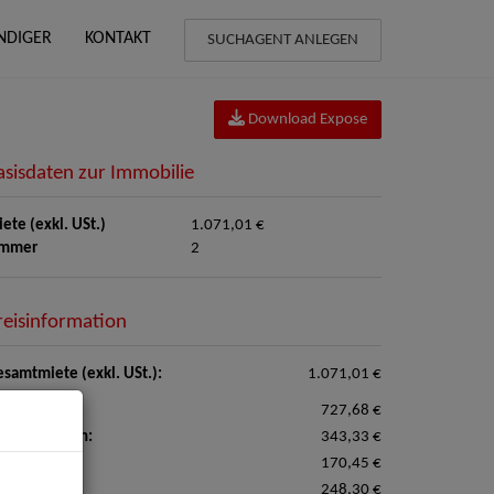
NDIGER
KONTAKT
SUCHAGENT ANLEGEN
Download Expose
asisdaten zur Immobilie
ete (exkl. USt.)
1.071,01 €
immer
2
reisinformation
samtmiete (exkl. USt.):
1.071,01 €
ete:
727,68 €
triebskosten:
343,33 €
izkosten:
170,45 €
satzsteuer:
248,30 €