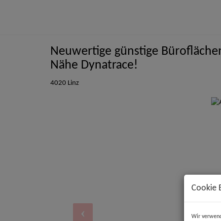
Neuwertige günstige Büroflächen 
Nähe Dynatrace!
4020 Linz
Cookie 
Wir verwend