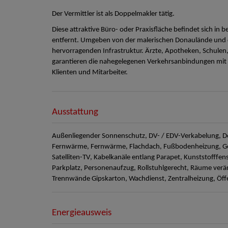
Der Vermittler ist als Doppelmakler tätig.
Diese attraktive Büro- oder Praxisfläche befindet sich in
entfernt. Umgeben von der malerischen Donaulände und de
hervorragenden Infrastruktur. Ärzte, Apotheken, Schulen,
garantieren die nahegelegenen Verkehrsanbindungen mit B
Klienten und Mitarbeiter.
Ausstattung
Außenliegender Sonnenschutz
DV- / EDV-Verkabelung
D
Fernwärme
Fernwärme
Flachdach
Fußbodenheizung
G
Satelliten-TV
Kabelkanäle entlang Parapet
Kunststofffens
Parkplatz
Personenaufzug
Rollstuhlgerecht
Räume verä
Trennwände Gipskarton
Wachdienst
Zentralheizung
Öff
Energieausweis