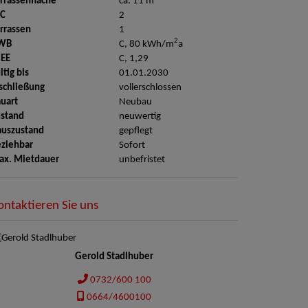
rrassenfläche
ca. 11 m
C
2
rrassen
1
2
WB
C, 80 kWh/m
a
GEE
C, 1,29
ltig bis
01.01.2030
schließung
vollerschlossen
uart
Neubau
stand
neuwertig
auszustand
gepflegt
ziehbar
Sofort
ax. Mietdauer
unbefristet
ontaktieren Sie uns
Gerold Stadlhuber
0732/600 100
0664/4600100