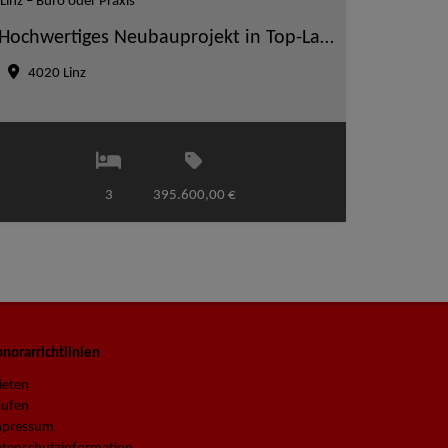
Hochwertiges Neubauprojekt in Top-Lage am Froschberg in Linz – Büro oder Praxis
4020 Linz
3
395.600,00 €
norarrichtlinien
ieten
aufen
mpressum