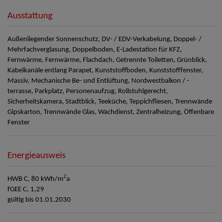
Ausstattung
Außenliegender Sonnenschutz
DV- / EDV-Verkabelung
Doppel- /
Mehrfachverglasung
Doppelboden
E-Ladestation für KFZ
Fernwärme
Fernwärme
Flachdach
Getrennte Toiletten
Grünblick
Kabelkanäle entlang Parapet
Kunststoffboden
Kunststofffenster
Massiv
Mechanische Be- und Entlüftung
Nordwestbalkon / -
terrasse
Parkplatz
Personenaufzug
Rollstuhlgerecht
Sicherheitskamera
Stadtblick
Teeküche
Teppichfliesen
Trennwände
Gipskarton
Trennwände Glas
Wachdienst
Zentralheizung
Öffenbare
Fenster
Energieausweis
2
HWB
C, 80 kWh/m
a
fGEE
C, 1,29
gültig bis
01.01.2030