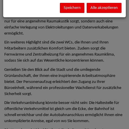
aufgeteilt und ermöglicht Ihnen eine individuelle Gestaltung nach
Ihren Bedürfnissen.
Speichern
Alle akzeptieren
Die Büroeinheit ist mit einem Doppelboden ausgestattet, der nicht
nur für eine angenehme Raumakustik sorgt, sondern auch eine
einfache Verlegung von Elektroleitungen und Datenverkabelungen
ermöglicht.
Ein weiteres Highlight sind die zwei WCs, die Ihnen und Ihren
Mitarbeitern zusätzlichen Komfort bieten. Zudem sorgt die
Fernwärme und Zentralheizung für ein angenehmes Raumklima,
sodass Sie sich auf das Wesentliche konzentrieren können.
Genießen Sie den Blick auf die Stadt und die umliegende
Grünlandschaft, der Ihnen eine inspirierende Arbeitsatmosphäre
bietet. Der Personenaufzug erleichtert den Zugang zu Ihrer
Büroeinheit, während ein professioneller Wachdienst für zusätzliche
Sicherheit sorgt.
Die Verkehrsanbindung könnte besser nicht sein: Die Haltestelle für
öffentliche Verkehrsmittel ist gleich um die Ecke, der Bahnhof ist
schnell erreichbar und der Autobahnanschluss ermöglicht Ihnen eine
unkomplizierte Anreise, egal von wo Sie kommen.