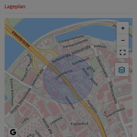
Lageplan
+
−