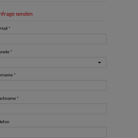
nfrage senden
Mail
nrede
orname
achname
lefon