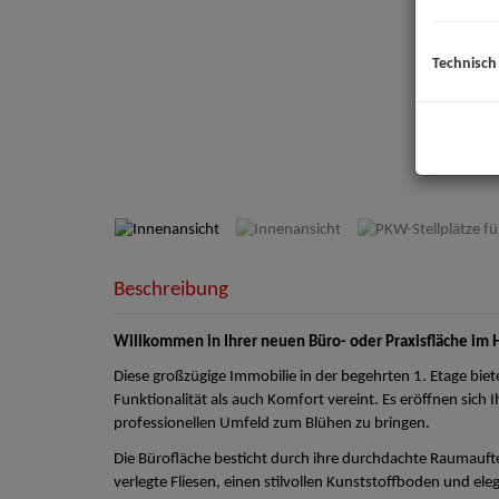
Technisch
I
Beschreibung
Willkommen in Ihrer neuen Büro- oder Praxisfläche im H
Diese großzügige Immobilie in der begehrten 1. Etage bie
Funktionalität als auch Komfort vereint. Es eröffnen sich 
professionellen Umfeld zum Blühen zu bringen.
Die Bürofläche besticht durch ihre durchdachte Raumauft
verlegte Fliesen, einen stilvollen Kunststoffboden und e