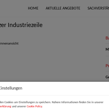
HOME
AKTUELLE ANGEBOTE
SACHVERSTÄ
er Industriezeile
B
Mi
P
Ge
Mi
Einstellungen
Be
He
en Cookies um Einstellungen zu speichern. Nähere Informationen finden Sie in unserer
Um
erklärung
und unserer
Cookie Policy
.
mo