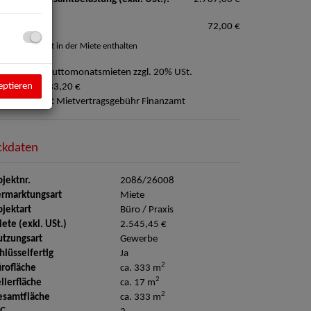
rkplatz**:
72,00 €
 optional, nicht in der Miete enthalten
ovision:
3 Bruttomonatsmieten zzgl. 20% USt.
eptieren
ution:
10.033,20 €
ergebührung:
Mietvertragsgebühr Finanzamt
ckdaten
jektnr.
2086/26008
rmarktungsart
Miete
jektart
Büro / Praxis
ete (exkl. USt.)
2.545,45 €
tzungsart
Gewerbe
hlüsselfertig
Ja
2
rofläche
ca. 333 m
2
llerfläche
ca. 17 m
2
esamtfläche
ca. 333 m