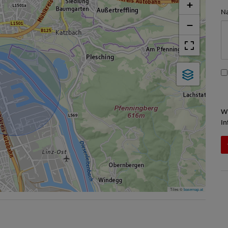
+
Na
−
Wi
In
Tiles ©
basemap.at