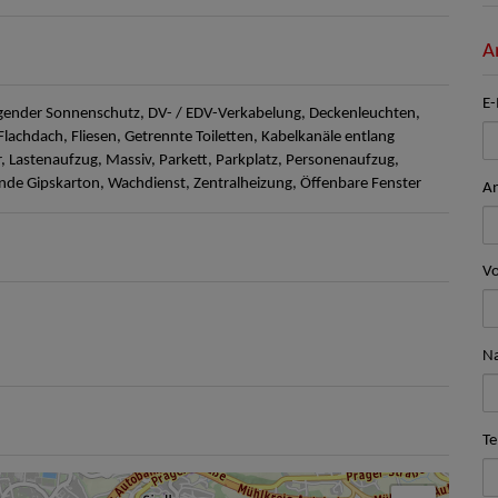
A
E-
gender Sonnenschutz
DV- / EDV-Verkabelung
Deckenleuchten
Flachdach
Fliesen
Getrennte Toiletten
Kabelkanäle entlang
r
Lastenaufzug
Massiv
Parkett
Parkplatz
Personenaufzug
nde Gipskarton
Wachdienst
Zentralheizung
Öffenbare Fenster
A
V
N
Te