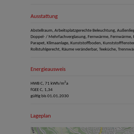
Ausstattung
Abstellraum
Arbeitsplatzgerechte Beleuchtung
Außenlie
Doppel- / Mehrfachverglasung
Fernwärme
Fernwärme
Parapet
Klimaanlage
Kunststoffboden
Kunststofffenste
Rollstuhlgerecht
Räume veränderbar
Teeküche
Trennwä
Energieausweis
2
HWB
C, 71 kWh/m
a
fGEE
C, 1,34
gültig bis
01.01.2030
Lageplan