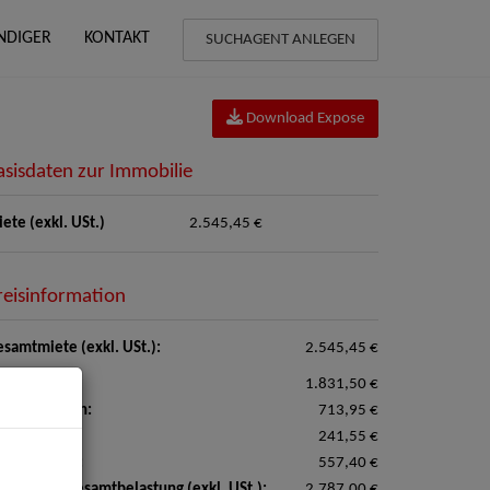
NDIGER
KONTAKT
SUCHAGENT ANLEGEN
Download Expose
asisdaten zur Immobilie
ete (exkl. USt.)
2.545,45 €
reisinformation
samtmiete (exkl. USt.):
2.545,45 €
ete:
1.831,50 €
triebskosten:
713,95 €
izkosten:
241,55 €
satzsteuer:
557,40 €
natliche Gesamtbelastung (exkl. USt.):
2.787,00 €