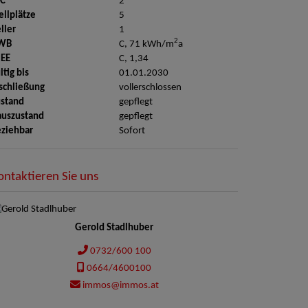
C
2
ellplätze
5
ller
1
2
WB
C, 71 kWh/m
a
GEE
C, 1,34
ltig bis
01.01.2030
schließung
vollerschlossen
stand
gepflegt
auszustand
gepflegt
ziehbar
Sofort
ontaktieren Sie uns
Gerold Stadlhuber
0732/600 100
0664/4600100
immos@immos.at