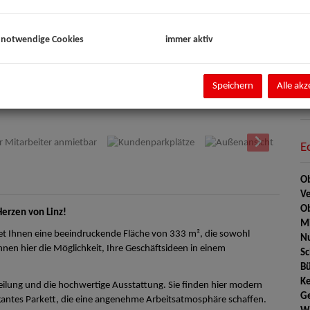
Pa
 notwendige Cookies
immer aktiv
**
Pr
Speichern
Alle akz
Ka
nnenansicht
V
E
Ob
Ve
Ob
erzen von Linz!
Mi
tet Ihnen eine beeindruckende Fläche von 333 m², die sowohl
Nu
Ihnen hier die Möglichkeit, Ihre Geschäftsideen in einem
Sc
Bü
Ke
eilung und die hochwertige Ausstattung. Sie finden hier modern
G
legantes Parkett, die eine angenehme Arbeitsatmosphäre schaffen.