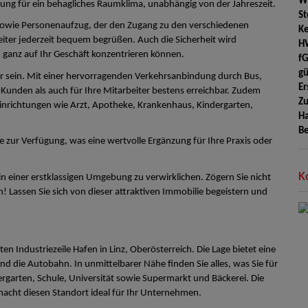
W
ung für ein behagliches Raumklima, unabhängig von der Jahreszeit.
St
- sowie Personenaufzug, der den Zugang zu den verschiedenen
Ke
eiter jederzeit bequem begrüßen. Auch die Sicherheit wird
H
h ganz auf Ihr Geschäft konzentrieren können.
f
gü
ser sein. Mit einer hervorragenden Verkehrsanbindung durch Bus,
Er
Kunden als auch für Ihre Mitarbeiter bestens erreichbar. Zudem
Zu
Einrichtungen wie Arzt, Apotheke, Krankenhaus, Kindergarten,
H
Be
ur Verfügung, was eine wertvolle Ergänzung für Ihre Praxis oder
K
in einer erstklassigen Umgebung zu verwirklichen. Zögern Sie nicht
! Lassen Sie sich von dieser attraktiven Immobilie begeistern und
ten Industriezeile Hafen in Linz, Oberösterreich. Die Lage bietet eine
d die Autobahn. In unmittelbarer Nähe finden Sie alles, was Sie für
rgarten, Schule, Universität sowie Supermarkt und Bäckerei. Die
macht diesen Standort ideal für Ihr Unternehmen.