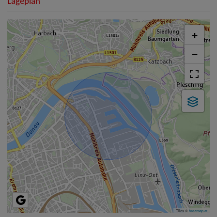
Lageplan
+
−
Tiles ©
basemap.at