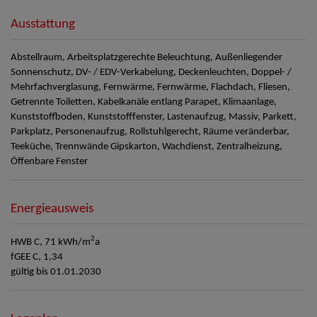
Ausstattung
Abstellraum
Arbeitsplatzgerechte Beleuchtung
Außenliegender
Sonnenschutz
DV- / EDV-Verkabelung
Deckenleuchten
Doppel- /
Mehrfachverglasung
Fernwärme
Fernwärme
Flachdach
Fliesen
Getrennte Toiletten
Kabelkanäle entlang Parapet
Klimaanlage
Kunststoffboden
Kunststofffenster
Lastenaufzug
Massiv
Parkett
Parkplatz
Personenaufzug
Rollstuhlgerecht
Räume veränderbar
Teeküche
Trennwände Gipskarton
Wachdienst
Zentralheizung
Öffenbare Fenster
Energieausweis
2
HWB
C, 71 kWh/m
a
fGEE
C, 1,34
gültig bis
01.01.2030