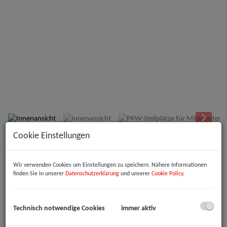
Innenansicht
Cookie Einstellungen
Beschreibung
Wir verwenden Cookies um Einstellungen zu speichern. Nähere Informationen
Willkommen in Ihrer neuen Büro- oder Praxisfläche im Herzen von
finden Sie in unserer
Datenschutzerklärung
und unserer
Cookie Policy
.
Linz!
Diese großzügige Immobilie in der begehrten 1. Etage bietet Ihnen
eine beeindruckende Fläche von 333 m², die sowohl Funktionalität als
Technisch notwendige Cookies
immer aktiv
auch Komfort vereint. Es eröffnen sich Ihnen hier die Möglichkeit, Ihre