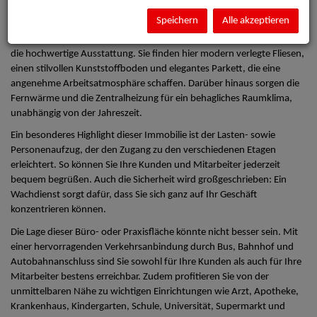
Geschäftsideen in einem professionellen Umfeld zum Blühen zu
bringen.
Speichern
Alle akzeptieren
Die Bürofläche besticht durch ihre durchdachte Raumaufteilung und
die hochwertige Ausstattung. Sie finden hier modern verlegte Fliesen,
einen stilvollen Kunststoffboden und elegantes Parkett, die eine
angenehme Arbeitsatmosphäre schaffen. Darüber hinaus sorgen die
Fernwärme und die Zentralheizung für ein behagliches Raumklima,
unabhängig von der Jahreszeit.
Ein besonderes Highlight dieser Immobilie ist der Lasten- sowie
Personenaufzug, der den Zugang zu den verschiedenen Etagen
erleichtert. So können Sie Ihre Kunden und Mitarbeiter jederzeit
bequem begrüßen. Auch die Sicherheit wird großgeschrieben: Ein
Wachdienst sorgt dafür, dass Sie sich ganz auf Ihr Geschäft
konzentrieren können.
Die Lage dieser Büro- oder Praxisfläche könnte nicht besser sein. Mit
einer hervorragenden Verkehrsanbindung durch Bus, Bahnhof und
Autobahnanschluss sind Sie sowohl für Ihre Kunden als auch für Ihre
Mitarbeiter bestens erreichbar. Zudem profitieren Sie von der
unmittelbaren Nähe zu wichtigen Einrichtungen wie Arzt, Apotheke,
Krankenhaus, Kindergarten, Schule, Universität, Supermarkt und