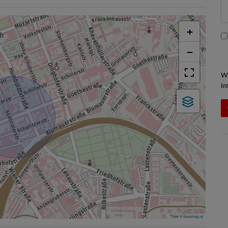
+
−
Wi
In
Tiles ©
basemap.at