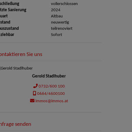
schließung
vollerschlossen
tzte Sanierung
2024
uart
Altbau
stand
neuwertig
auszustand
teilrenoviert
ziehbar
Sofort
ontaktieren Sie uns
Gerold Stadlhuber
0732/600 100
0664/4600100
immos@immos.at
nfrage senden