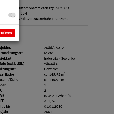
ovision:
3 Bruttomonatsmieten zzgl. 20% USt.
ution:
3.528,30 €
ergebührung:
Mietvertragsgebühr Finanzamt
eptieren
ckdaten
813
jektnr.
2086/26012
rmarktungsart
Miete
jektart
Industrie / Gewerbe
ete (exkl. USt.)
980,08 €
tzungsart
Gewerbe
2
gerfläche
ca. 145,92 m
2
esamtfläche
ca. 145,92 m
äder
1
C
2
2
WB
B, 34.4 kWh/m
a
GEE
A, 1,76
ltig bis
01.01.2030
ujahr
2001