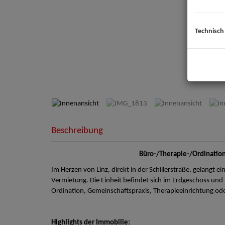
Technisch
Innenansicht
Beschreibung
Büro-/Therapie-/Ordination
Im Herzen von Linz, direkt in der Schillerstraße, gelangt ei
Vermietung. Die Einheit befindet sich im Erdgeschoss und 
Ordination, Gemeinschaftspraxis, Therapieeinrichtung od
Highlights der Immobilie: