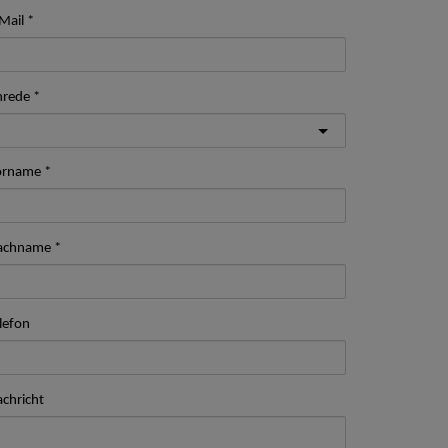
Mail
nrede
orname
achname
lefon
chricht