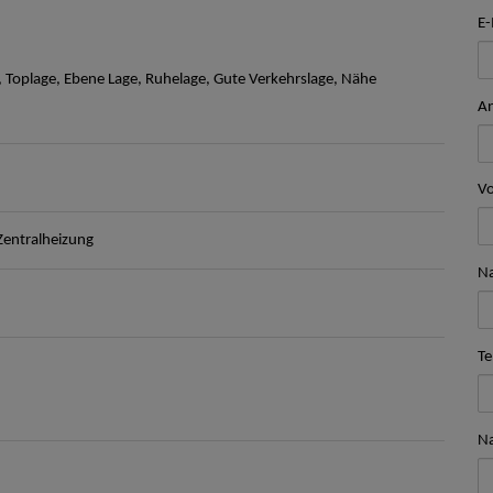
E-
Toplage, Ebene Lage, Ruhelage, Gute Verkehrslage, Nähe
A
V
Zentralheizung
N
Te
Na