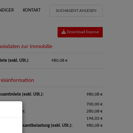
NDIGER
KONTAKT
SUCHAGENT ANLEGEN
Download Expose
asisdaten zur Immobilie
ete (exkl. USt.)
980,08 €
reisinformation
samtmiete (exkl. USt.):
980,08 €
ete:
700,00 €
triebskosten:
280,08 €
satzsteuer:
196,02 €
natliche Gesamtbelastung (exkl. USt.):
980,08 €