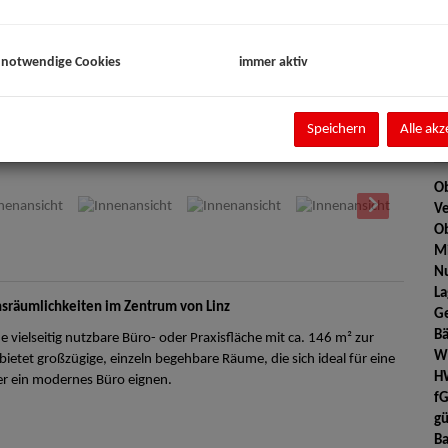
Pr
Ka
 notwendige Cookies
immer aktiv
V
Speichern
Alle akz
E
IMG_1
Ob
Ve
Ob
Mi
Nu
La
sräumlichkeiten im Zentrum von Linz
G
B
ne vielseitig nutzbare Büro- oder Praxisfläche mit ca. 146 m² zur
W
bietet großzügige, einzeln begehbare Räume, die sich ideal für eine
H
er ein modernes Büro eignen.
f
gü
Ba