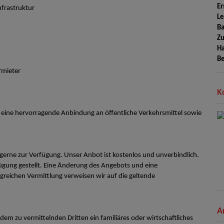
Er
nfrastruktur
Le
Ba
Zu
H
Be
rmieter
K
nd eine hervorragende Anbindung an öffentliche Verkehrsmittel sowie
 gerne zur Verfügung. Unser Anbot ist kostenlos und unverbindlich.
gung gestellt. Eine Änderung des Angebots und eine
lgreichen Vermittlung verweisen wir auf die geltende
A
em zu vermittelnden Dritten ein familiäres oder wirtschaftliches