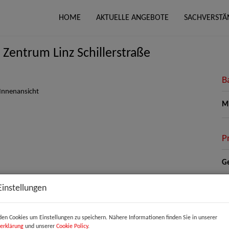
HOME
AKTUELLE ANGEBOTE
SACHVERSTÄ
Zentrum Linz Schillerstraße
B
Mi
P
Ge
Mi
Einstellungen
Be
Um
mo
en Cookies um Einstellungen zu speichern. Nähere Informationen finden Sie in unserer
erklärung
und unserer
Cookie Policy
.