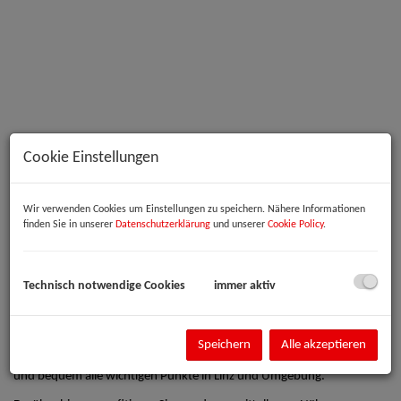
Cookie Einstellungen
Beschreibung
Wir verwenden Cookies um Einstellungen zu speichern. Nähere Informationen
finden Sie in unserer
Datenschutzerklärung
und unserer
Cookie Policy
.
Entdecken Sie die ideale Parkmöglichkeit in Linz, Oberösterreich! Diese
neuwertige Parkgarage in 4030 Linz/Ebelsberg bietet Ihnen zwei
Technisch notwendige Cookies
immer aktiv
großzügige Stellplätze – perfekt für Ihr Fahrzeuge!
Die Tiefgarage überzeugt nicht nur durch ihre moderne Ausstattung,
sondern auch durch ihre zentrale Lage mit hervorragender
Speichern
Alle akzeptieren
Verkehrsanbindung. Ob Bus oder Straßenbahn – Sie erreichen schnell
und bequem alle wichtigen Punkte in Linz und Umgebung.