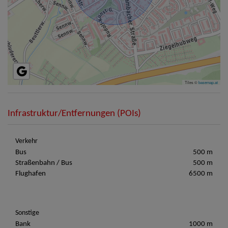
Tiles ©
basemap.at
Infrastruktur/Entfernungen (POIs)
Verkehr
Bus
500 m
Straßenbahn / Bus
500 m
Flughafen
6500 m
Sonstige
Bank
1000 m