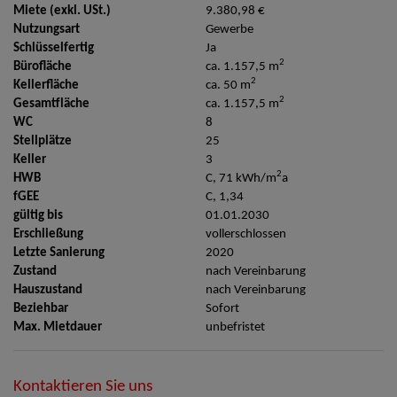
Miete (exkl. USt.)
9.380,98 €
Nutzungsart
Gewerbe
Schlüsselfertig
Ja
2
Bürofläche
ca. 1.157,5 m
2
Kellerfläche
ca. 50 m
2
Gesamtfläche
ca. 1.157,5 m
WC
8
Stellplätze
25
Keller
3
2
HWB
C, 71 kWh/m
a
fGEE
C, 1,34
gültig bis
01.01.2030
Erschließung
vollerschlossen
Letzte Sanierung
2020
Zustand
nach Vereinbarung
Hauszustand
nach Vereinbarung
Beziehbar
Sofort
Max. Mietdauer
unbefristet
Kontaktieren Sie uns