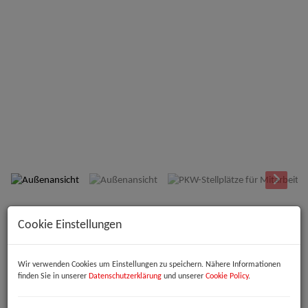
Außenansicht
Beschreibung
Cookie Einstellungen
Willkommen in Ihrer neuen Bürozentrale im Herzen von Linz!
Wir verwenden Cookies um Einstellungen zu speichern. Nähere Informationen
Diese großzügige Büroimmobilie bietet Ihnen eine beeindruckende
finden Sie in unserer
Datenschutzerklärung
und unserer
Cookie Policy
.
Gesamtfläche von bis zu
1.157,50 m²
– ideal für Unternehmen, die
Wert auf Raum, Flexibilität und eine repräsentative Adresse legen. Ob