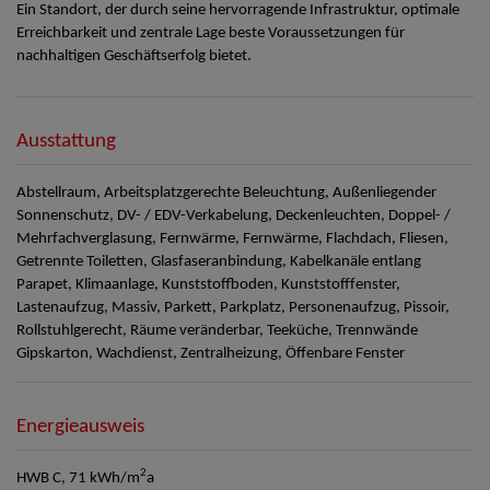
Ein Standort, der durch seine hervorragende Infrastruktur, optimale
Erreichbarkeit und zentrale Lage beste Voraussetzungen für
nachhaltigen Geschäftserfolg bietet.
Ausstattung
Abstellraum
Arbeitsplatzgerechte Beleuchtung
Außenliegender
Sonnenschutz
DV- / EDV-Verkabelung
Deckenleuchten
Doppel- /
Mehrfachverglasung
Fernwärme
Fernwärme
Flachdach
Fliesen
Getrennte Toiletten
Glasfaseranbindung
Kabelkanäle entlang
Parapet
Klimaanlage
Kunststoffboden
Kunststofffenster
Lastenaufzug
Massiv
Parkett
Parkplatz
Personenaufzug
Pissoir
Rollstuhlgerecht
Räume veränderbar
Teeküche
Trennwände
Gipskarton
Wachdienst
Zentralheizung
Öffenbare Fenster
Energieausweis
2
HWB
C, 71 kWh/m
a