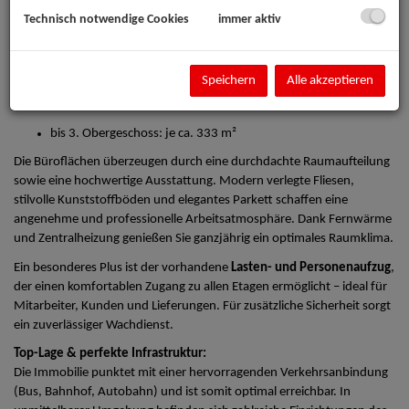
Start-up, etabliertes Unternehmen oder Dienstleister: Hier finden Sie
Technisch notwendige Cookies
immer aktiv
den perfekten Standort, um Ihre Geschäftsideen erfolgreich
umzusetzen.
Flexible Flächenaufteilung:
Speichern
Alle akzeptieren
Erdgeschoss: ca. 158,50 m²
bis 3. Obergeschoss: je ca. 333 m²
Die Büroflächen überzeugen durch eine durchdachte Raumaufteilung
sowie eine hochwertige Ausstattung. Modern verlegte Fliesen,
stilvolle Kunststoffböden und elegantes Parkett schaffen eine
angenehme und professionelle Arbeitsatmosphäre. Dank Fernwärme
und Zentralheizung genießen Sie ganzjährig ein optimales Raumklima.
Ein besonderes Plus ist der vorhandene
Lasten- und Personenaufzug
,
der einen komfortablen Zugang zu allen Etagen ermöglicht – ideal für
Mitarbeiter, Kunden und Lieferungen. Für zusätzliche Sicherheit sorgt
ein zuverlässiger Wachdienst.
Top-Lage & perfekte Infrastruktur:
Die Immobilie punktet mit einer hervorragenden Verkehrsanbindung
(Bus, Bahnhof, Autobahn) und ist somit optimal erreichbar. In