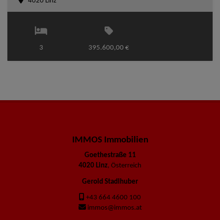
4020 Linz
3
395.600,00 €
IMMOS Immobilien
Goethestraße 11
4020 Linz
, Österreich
Gerold Stadlhuber
+43 664 4600 100
immos@immos.at