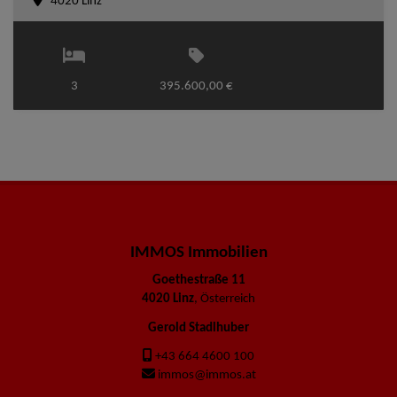
4020 Linz
3
395.600,00 €
IMMOS Immobilien
Goethestraße 11
4020 Linz
, Österreich
Gerold Stadlhuber
+43 664 4600 100
immos@immos.at