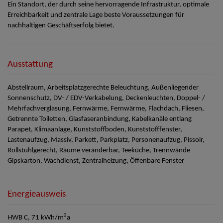
Ein Standort, der durch seine hervorragende Infrastruktur, optimale
Erreichbarkeit und zentrale Lage beste Voraussetzungen für
nachhaltigen Geschäftserfolg bietet.
Ausstattung
Abstellraum
Arbeitsplatzgerechte Beleuchtung
Außenliegender
Sonnenschutz
DV- / EDV-Verkabelung
Deckenleuchten
Doppel- /
Mehrfachverglasung
Fernwärme
Fernwärme
Flachdach
Fliesen
Getrennte Toiletten
Glasfaseranbindung
Kabelkanäle entlang
Parapet
Klimaanlage
Kunststoffboden
Kunststofffenster
Lastenaufzug
Massiv
Parkett
Parkplatz
Personenaufzug
Pissoir
Rollstuhlgerecht
Räume veränderbar
Teeküche
Trennwände
Gipskarton
Wachdienst
Zentralheizung
Öffenbare Fenster
Energieausweis
2
HWB
C, 71 kWh/m
a