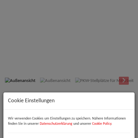
Außenansicht
Beschreibung
Cookie Einstellungen
Willkommen in Ihrer neuen Bürozentrale im Herzen von Linz!
Wir verwenden Cookies um Einstellungen zu speichern. Nähere Informationen
Diese großzügige Büroimmobilie bietet Ihnen eine beeindruckende
finden Sie in unserer
Datenschutzerklärung
und unserer
Cookie Policy
.
Gesamtfläche von bis zu
1.157,50 m²
– ideal für Unternehmen, die
Wert auf Raum, Flexibilität und eine repräsentative Adresse legen. Ob