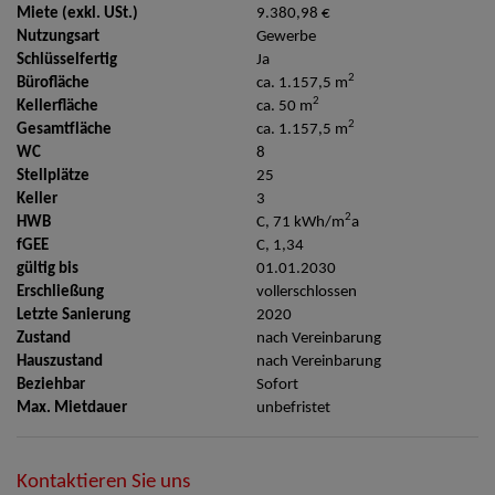
Miete (exkl. USt.)
9.380,98 €
Nutzungsart
Gewerbe
Schlüsselfertig
Ja
2
Bürofläche
ca. 1.157,5 m
2
Kellerfläche
ca. 50 m
2
Gesamtfläche
ca. 1.157,5 m
WC
8
Stellplätze
25
Keller
3
2
HWB
C, 71 kWh/m
a
fGEE
C, 1,34
gültig bis
01.01.2030
Erschließung
vollerschlossen
Letzte Sanierung
2020
Zustand
nach Vereinbarung
Hauszustand
nach Vereinbarung
Beziehbar
Sofort
Max. Mietdauer
unbefristet
Kontaktieren Sie uns