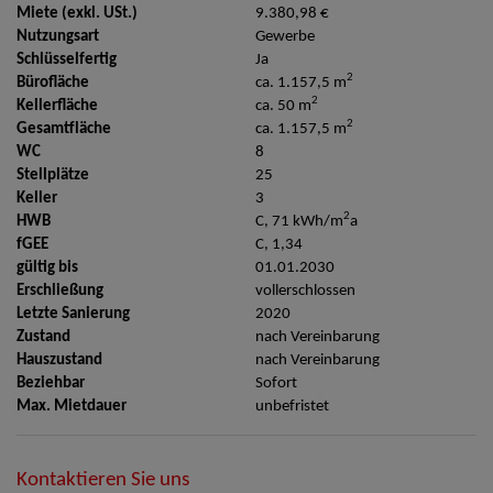
Miete (exkl. USt.)
9.380,98 €
Nutzungsart
Gewerbe
Schlüsselfertig
Ja
2
Bürofläche
ca. 1.157,5 m
2
Kellerfläche
ca. 50 m
2
Gesamtfläche
ca. 1.157,5 m
WC
8
Stellplätze
25
Keller
3
2
HWB
C, 71 kWh/m
a
fGEE
C, 1,34
gültig bis
01.01.2030
Erschließung
vollerschlossen
Letzte Sanierung
2020
Zustand
nach Vereinbarung
Hauszustand
nach Vereinbarung
Beziehbar
Sofort
Max. Mietdauer
unbefristet
Kontaktieren Sie uns