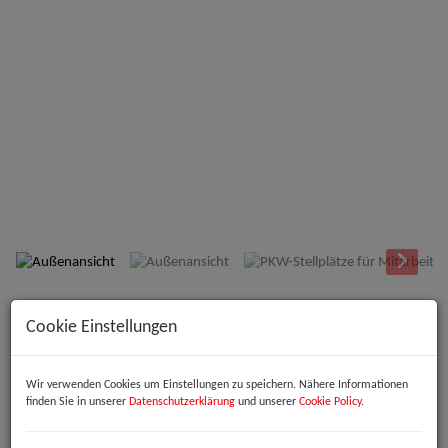
Außenansicht
Beschreibung
Cookie Einstellungen
Willkommen in Ihrer neuen Bürozentrale im Herzen von Linz!
Wir verwenden Cookies um Einstellungen zu speichern. Nähere Informationen
Diese großzügige Büroimmobilie bietet Ihnen eine beeindruckende
finden Sie in unserer
Datenschutzerklärung
und unserer
Cookie Policy
.
Gesamtfläche von bis zu
1.157,50 m²
– ideal für Unternehmen, die
Wert auf Raum, Flexibilität und eine repräsentative Adresse legen. Ob