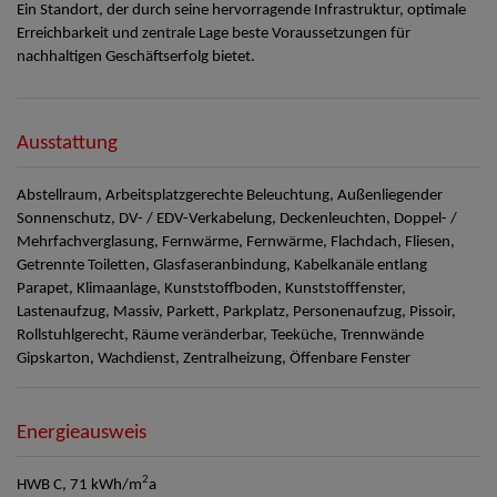
Ein Standort, der durch seine hervorragende Infrastruktur, optimale
Erreichbarkeit und zentrale Lage beste Voraussetzungen für
nachhaltigen Geschäftserfolg bietet.
Ausstattung
Abstellraum
Arbeitsplatzgerechte Beleuchtung
Außenliegender
Sonnenschutz
DV- / EDV-Verkabelung
Deckenleuchten
Doppel- /
Mehrfachverglasung
Fernwärme
Fernwärme
Flachdach
Fliesen
Getrennte Toiletten
Glasfaseranbindung
Kabelkanäle entlang
Parapet
Klimaanlage
Kunststoffboden
Kunststofffenster
Lastenaufzug
Massiv
Parkett
Parkplatz
Personenaufzug
Pissoir
Rollstuhlgerecht
Räume veränderbar
Teeküche
Trennwände
Gipskarton
Wachdienst
Zentralheizung
Öffenbare Fenster
Energieausweis
2
HWB
C, 71 kWh/m
a