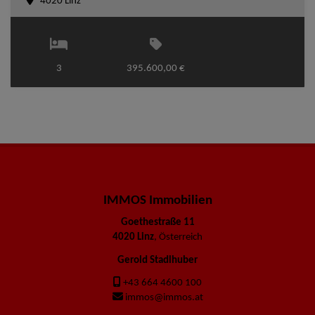
4020 Linz
3
395.600,00 €
IMMOS Immobilien
Goethestraße 11
4020 Linz
, Österreich
Gerold Stadlhuber
+43 664 4600 100
immos@immos.at