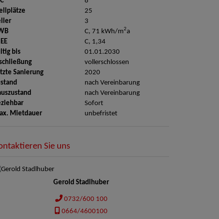
C
8
ellplätze
25
ller
3
2
WB
C, 71 kWh/m
a
GEE
C, 1,34
ltig bis
01.01.2030
schließung
vollerschlossen
tzte Sanierung
2020
stand
nach Vereinbarung
auszustand
nach Vereinbarung
ziehbar
Sofort
ax. Mietdauer
unbefristet
ontaktieren Sie uns
Gerold Stadlhuber
0732/600 100
0664/4600100