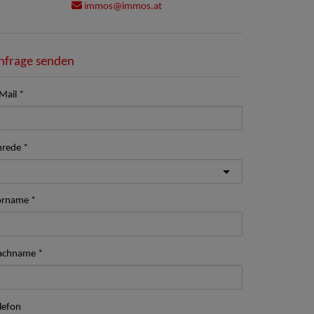
immos@immos.at
nfrage senden
Mail
nrede
orname
achname
lefon