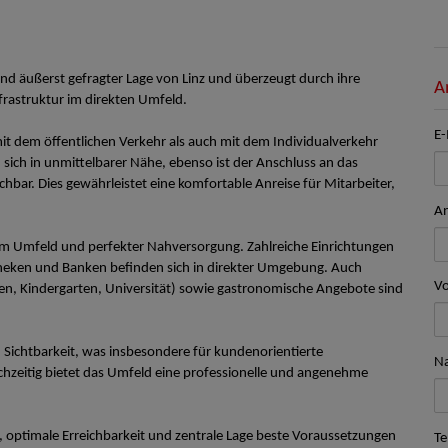
und äußerst gefragter Lage von Linz und überzeugt durch ihre
A
frastruktur im direkten Umfeld.
E-
t dem öffentlichen Verkehr als auch mit dem Individualverkehr
ich in unmittelbarer Nähe, ebenso ist der Anschluss an das
hbar. Dies gewährleistet eine komfortable Anreise für Mitarbeiter,
A
m Umfeld und perfekter Nahversorgung. Zahlreiche Einrichtungen
theken und Banken befinden sich in direkter Umgebung. Auch
V
len, Kindergarten, Universität) sowie gastronomische Angebote sind
 Sichtbarkeit, was insbesondere für kundenorientierte
N
chzeitig bietet das Umfeld eine professionelle und angenehme
r, optimale Erreichbarkeit und zentrale Lage beste Voraussetzungen
Te