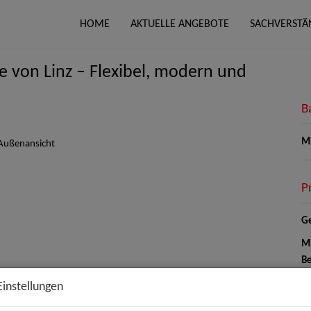
HOME
AKTUELLE ANGEBOTE
SACHVERSTÄ
ge von Linz – Flexibel, modern und
B
Mi
P
Ge
Mi
Be
He
Einstellungen
Um
mo