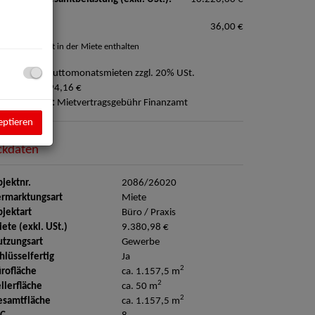
rkplatz**:
36,00 €
 optional, nicht in der Miete enthalten
ovision:
3 Bruttomonatsmieten zzgl. 20% USt.
ution:
36.794,16 €
ergebührung:
Mietvertragsgebühr Finanzamt
eptieren
ckdaten
jektnr.
2086/26020
rmarktungsart
Miete
jektart
Büro / Praxis
ete (exkl. USt.)
9.380,98 €
tzungsart
Gewerbe
hlüsselfertig
Ja
2
rofläche
ca. 1.157,5 m
2
llerfläche
ca. 50 m
2
esamtfläche
ca. 1.157,5 m