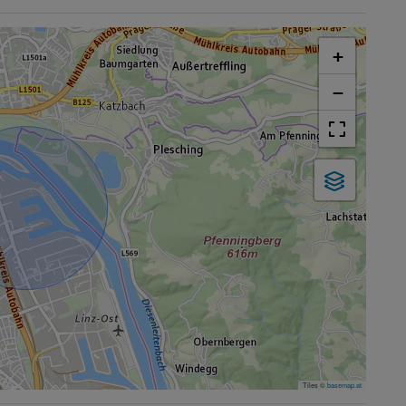
+
−
Tiles ©
basemap.at