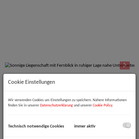
Beschreibung
Cookie Einstellungen
Zum Verkauf steht eine charmante Liegenschaft auf einem sonnigen
Wir verwenden Cookies um Einstellungen zu speichern. Nähere Informationen
Grundstück mit herrlicher Südausrichtung und traumhaftem
finden Sie in unserer
Datenschutzerklärung
und unserer
Cookie Policy
.
Fernblick. Das Grundstück verfügt über mehrere Ebenen mit
schönem, gewachsenem Bewuchs und bietet eine besonders
angenehme Atmosphäre.
Technisch notwendige Cookies
immer aktiv
Auf der Liegenschaft befindet sich ein kleines Einfamilienhaus mit