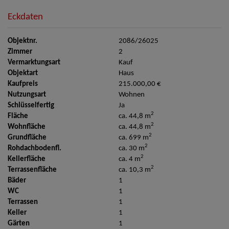
Eckdaten
Objektnr.
2086/26025
Zimmer
2
Vermarktungsart
Kauf
Objektart
Haus
Kaufpreis
215.000,00 €
Nutzungsart
Wohnen
Schlüsselfertig
Ja
2
Fläche
ca. 44,8 m
2
Wohnfläche
ca. 44,8 m
2
Grundfläche
ca. 699 m
2
Rohdachbodenfl.
ca. 30 m
2
Kellerfläche
ca. 4 m
2
Terrassenfläche
ca. 10,3 m
Bäder
1
WC
1
Terrassen
1
Keller
1
Gärten
1