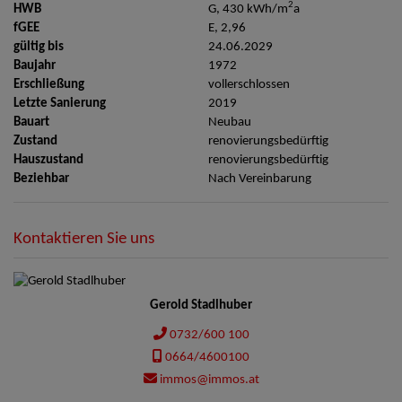
2
HWB
G, 430 kWh/m
a
fGEE
E, 2,96
gültig bis
24.06.2029
Baujahr
1972
Erschließung
vollerschlossen
Letzte Sanierung
2019
Bauart
Neubau
Zustand
renovierungsbedürftig
Hauszustand
renovierungsbedürftig
Beziehbar
Nach Vereinbarung
Kontaktieren Sie uns
Gerold Stadlhuber
0732/600 100
0664/4600100
immos@immos.at