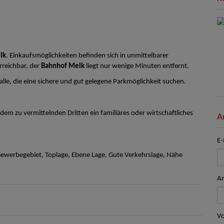
lk
. Einkaufsmöglichkeiten befinden sich in unmittelbarer
rreichbar, der
Bahnhof Melk
liegt nur wenige Minuten entfernt.
r alle, die eine sichere und gut gelegene Parkmöglichkeit suchen.
em zu vermittelnden Dritten ein familiäres oder wirtschaftliches
A
E-
werbegebiet, Toplage, Ebene Lage, Gute Verkehrslage, Nähe
A
V