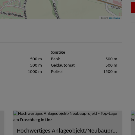
Tiles ©
basemap.at
Sonstige
500 m
Bank
500 m
500 m
Geldautomat
500 m
1000 m
Polizei
1500 m
Hochwertiges Anlageobjekt/Neubauprojekt - Top-Lage am Froschberg in Linz