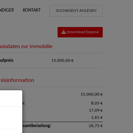
NDIGER
KONTAKT
SUCHAGENT ANLEGEN
Download Expose
asisdaten zur Immobilie
ufpreis
15.000,00 €
reisinformation
ufpreis:
15.000,00 €
triebskosten:
8,05 €
nstiges:
17,09 €
satzsteuer:
1,61 €
natliche Gesamtbelastung:
26,75 €