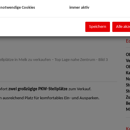
Pr
 notwendige Cookies
immer aktiv
G
G
Speichern
Alle akz
E
Abstellplätze
Ob
Ve
Ob
Ka
Nu
St
ofort
zwei großzügige PKW-Stellplätze
zum Verkauf.
St
Zu
n ausreichend Platz für komfortables Ein- und Ausparken.
Be
M
K