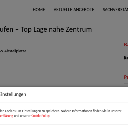
HOME
AKTUELLE ANGEBOTE
SACHVERSTÄ
aufen – Top Lage nahe Zentrum
B
Ka
P
Ka
Einstellungen
Be
So
en Cookies um Einstellungen zu speichern. Nähere Informationen finden Sie in unserer
Um
erklärung
und unserer
Cookie Policy
.
mo