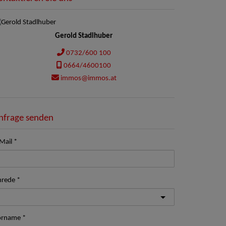
Gerold Stadlhuber
0732/600 100
0664/4600100
immos@immos.at
nfrage senden
Mail
nrede
orname