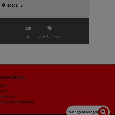
4020 Linz
3
395.600,00 €
norarrichtlinien
ieten
aufen
mpressum
tenschutzinformation
Suchagent anlegen