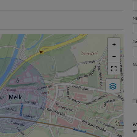
N
Te
+
−
Na
Wi
In