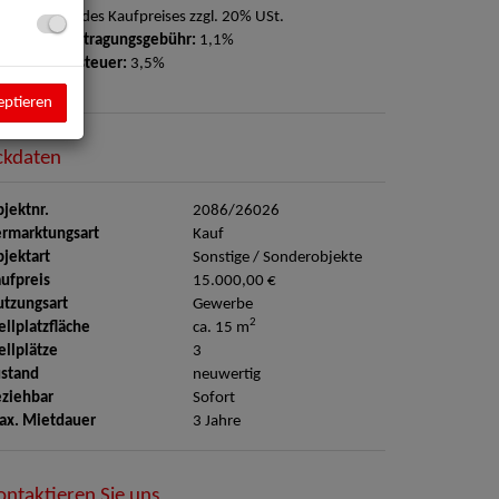
ovision:
3% des Kaufpreises zzgl. 20% USt.
rundbucheintragungsgebühr:
1,1%
runderwerbsteuer:
3,5%
eptieren
ckdaten
PKW-Abstellplätze
jektnr.
2086/26026
rmarktungsart
Kauf
jektart
Sonstige / Sonderobjekte
ufpreis
15.000,00 €
tzungsart
Gewerbe
2
ellplatzfläche
ca. 15 m
ellplätze
3
stand
neuwertig
ziehbar
Sofort
ax. Mietdauer
3 Jahre
ontaktieren Sie uns