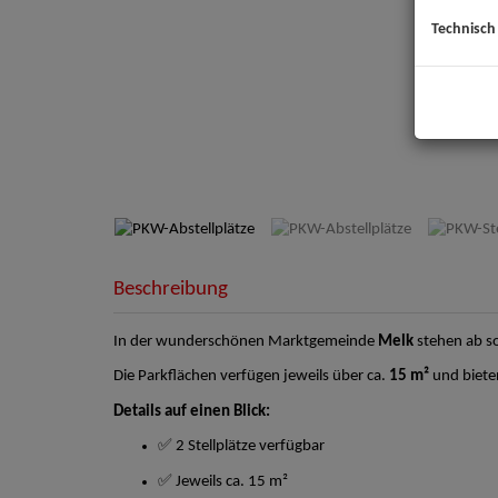
Technisch
PKW-
Beschreibung
In der wunderschönen Marktgemeinde
Melk
stehen ab s
Die Parkflächen verfügen jeweils über ca.
15 m²
und biete
Details auf einen Blick:
✅ 2 Stellplätze verfügbar
✅ Jeweils ca. 15 m²