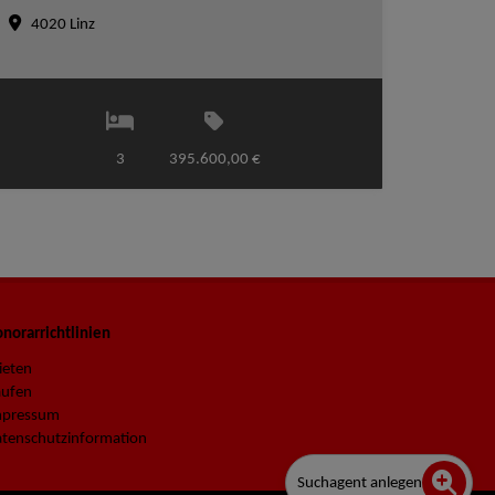
4020 Linz
3
395.600,00 €
norarrichtlinien
ieten
aufen
mpressum
tenschutzinformation
Suchagent anlegen