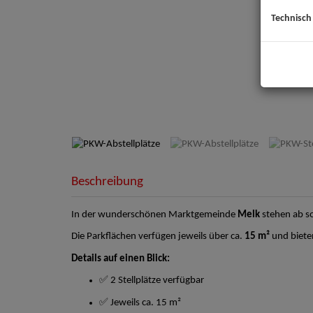
Technisch
PKW-
Beschreibung
In der wunderschönen Marktgemeinde
Melk
stehen ab s
Die Parkflächen verfügen jeweils über ca.
15 m²
und biete
Details auf einen Blick:
✅ 2 Stellplätze verfügbar
✅ Jeweils ca. 15 m²