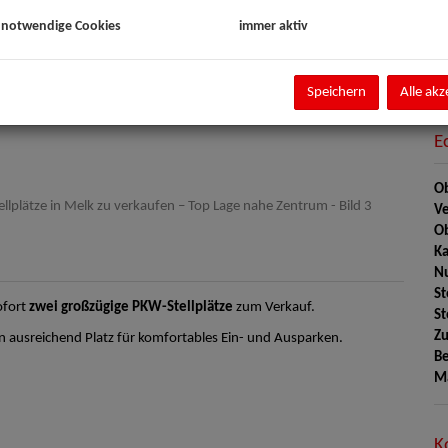
Pr
 notwendige Cookies
immer aktiv
G
G
Speichern
Alle akz
E
Abstellplätze
Ob
Ve
Ob
Ka
Nu
St
ofort
zwei großzügige PKW-Stellplätze
zum Verkauf.
St
Zu
n ausreichend Platz für komfortables Ein- und Ausparken.
Be
M
K