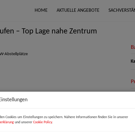
HOME
AKTUELLE ANGEBOTE
SACHVERSTÄ
aufen – Top Lage nahe Zentrum
B
Ka
P
Ka
Einstellungen
Be
So
en Cookies um Einstellungen zu speichern. Nähere Informationen finden Sie in unserer
Um
erklärung
und unserer
Cookie Policy
.
mo