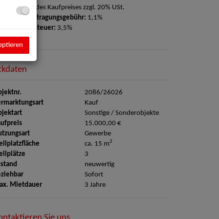
ovision:
3% des Kaufpreises zzgl. 20% USt.
rundbucheintragungsgebühr:
1,1%
runderwerbsteuer:
3,5%
eptieren
ckdaten
jektnr.
2086/26026
rmarktungsart
Kauf
jektart
Sonstige / Sonderobjekte
ufpreis
15.000,00 €
tzungsart
Gewerbe
2
ellplatzfläche
ca. 15 m
ellplätze
3
stand
neuwertig
ziehbar
Sofort
ax. Mietdauer
3 Jahre
ontaktieren Sie uns