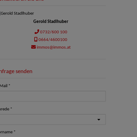
Gerold Stadlhuber
0732/600 100
0664/4600100
immos@immos.at
nfrage senden
Mail
nrede
orname