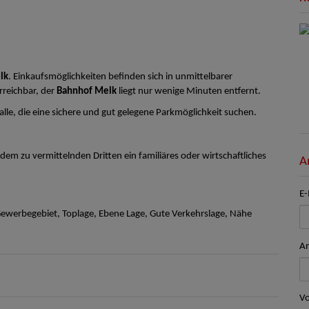
lk
. Einkaufsmöglichkeiten befinden sich in unmittelbarer
rreichbar, der
Bahnhof Melk
liegt nur wenige Minuten entfernt.
r alle, die eine sichere und gut gelegene Parkmöglichkeit suchen.
em zu vermittelnden Dritten ein familiäres oder wirtschaftliches
A
E-
werbegebiet, Toplage, Ebene Lage, Gute Verkehrslage, Nähe
A
V