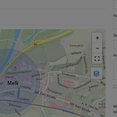
N
Te
+
−
Na
Wi
In