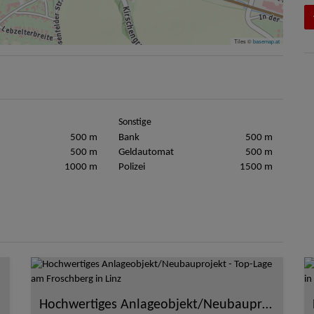
Tiles ©
basemap.at
Sonstige
500 m
Bank
500 m
500 m
Geldautomat
500 m
1000 m
Polizei
1500 m
Hochwertiges Anlageobjekt/Neubauprojekt - Top-Lage am Froschberg in Linz