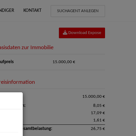
NDIGER
KONTAKT
SUCHAGENT ANLEGEN
Download Expose
asisdaten zur Immobilie
ufpreis
15.000,00 €
reisinformation
ufpreis:
15.000,00 €
triebskosten:
8,05 €
nstiges:
17,09 €
satzsteuer:
1,61 €
natliche Gesamtbelastung:
26,75 €