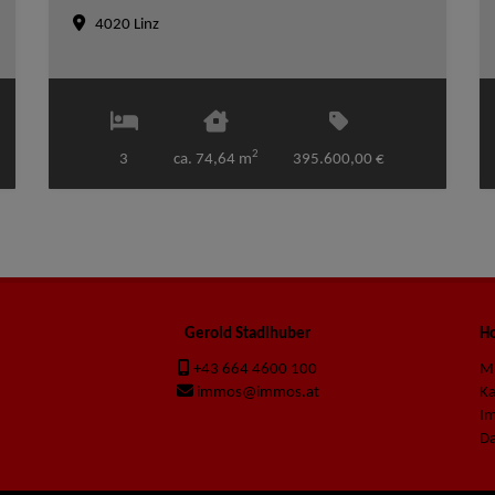
4020 Linz
2
3
ca. 74,64 m
395.600,00 €
Gerold Stadlhuber
Ho
+43 664 4600 100
M
immos@immos.at
K
I
Da