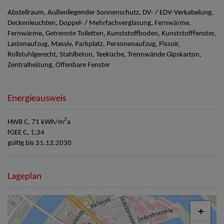
Abstellraum
Außenliegender Sonnenschutz
DV- / EDV-Verkabelung
Deckenleuchten
Doppel- / Mehrfachverglasung
Fernwärme
Fernwärme
Getrennte Toiletten
Kunststoffboden
Kunststofffenster
Lastenaufzug
Massiv
Parkplatz
Personenaufzug
Pissoir
Rollstuhlgerecht
Stahlbeton
Teeküche
Trennwände Gipskarton
Zentralheizung
Öffenbare Fenster
Energieausweis
2
HWB
C, 71 kWh/m
a
fGEE
C, 1,34
gültig bis
31.12.2030
Lageplan
+