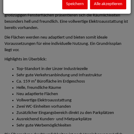
Die Büroflächen befinden sich im Erdgeschoss eines gepflegten
Speichern
Alle akzeptieren
Bürogebäudes und bieten eine Nutzfläche von ca. 159 m². Durch die
großzügigen Fensterflächen präsentieren sich die Räumlichkeiten
besonders hell und freundlich. Eine vollwertige Elektroausstattung ist
bereits vorhanden.
Die Flächen werden neu adaptiert und bieten somit ideale
Voraussetzungen für eine individuelle Nutzung. Ein Grundrissplan
liegt vor.
Highlights im Überblick:
Top-Standort in der Linzer Industriezeile
Sehr gute Verkehrsanbindung und Infrastruktur
Ca. 159 m² Bürofläche im Erdgeschoss
Helle, freundliche Räume
Neu adaptierte Flächen
Vollwertige Elektroausstattung
Zwei WC-Einheiten vorhanden
Zusätzlicher Eingangsbereich direkt zu den Parkplätzen
Ausreichend Kunden- und Mietparkplätze
Sehr gute Werbemöglichkeiten