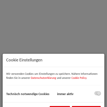
Außenansicht
Cookie Einstellungen
Wir verwenden Cookies um Einstellungen zu speichern. Nähere Informationen
Beschreibung
finden Sie in unserer
Datenschutzerklärung
und unserer
Cookie Policy
.
Zur Vermietung gelangen moderne Büroräume in hervorragender
Lage der Linzer Industriezeile – einem bestens etablierten
Technisch notwendige Cookies
immer aktiv
Wirtschaftsstandort mit ausgezeichneter Verkehrsanbindung und
optimaler Infrastruktur.