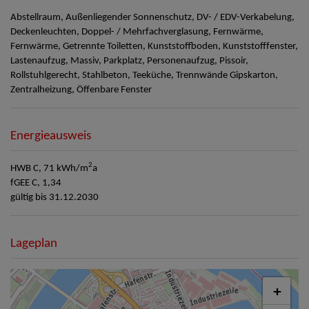
Abstellraum
Außenliegender Sonnenschutz
DV- / EDV-Verkabelung
Deckenleuchten
Doppel- / Mehrfachverglasung
Fernwärme
Fernwärme
Getrennte Toiletten
Kunststoffboden
Kunststofffenster
Lastenaufzug
Massiv
Parkplatz
Personenaufzug
Pissoir
Rollstuhlgerecht
Stahlbeton
Teeküche
Trennwände Gipskarton
Zentralheizung
Öffenbare Fenster
Energieausweis
2
HWB
C, 71 kWh/m
a
fGEE
C, 1,34
gültig bis
31.12.2030
Lageplan
+