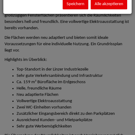
Die Büroflächen befinden sich im Erdgeschoss eines gepflegten
Speichern
Alle akzeptieren
Bürogebäudes und bieten eine Nutzfläche von ca. 159 m². Durch die
großzügigen Fensterflächen präsentieren sich die Räumlichkeiten
besonders hell und freundlich. Eine vollwertige Elektroausstattung ist
bereits vorhanden.
Die Flächen werden neu adaptiert und bieten somit ideale
Voraussetzungen für eine individuelle Nutzung. Ein Grundrissplan
liegt vor.
Highlights im Überblick:
Top-Standort in der Linzer Industriezeile
Sehr gute Verkehrsanbindung und Infrastruktur
Ca. 159 m² Bürofläche im Erdgeschoss
Helle, freundliche Räume
Neu adaptierte Flächen
Vollwertige Elektroausstattung
Zwei WC-Einheiten vorhanden
Zusätzlicher Eingangsbereich direkt zu den Parkplätzen
Ausreichend Kunden- und Mietparkplätze
Sehr gute Werbemöglichkeiten