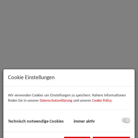
Außenansicht
Cookie Einstellungen
Wir verwenden Cookies um Einstellungen zu speichern. Nähere Informationen
Beschreibung
finden Sie in unserer
Datenschutzerklärung
und unserer
Cookie Policy
.
Zur Vermietung gelangen moderne Büroräume in hervorragender
Lage der Linzer Industriezeile – einem bestens etablierten
Technisch notwendige Cookies
immer aktiv
Wirtschaftsstandort mit ausgezeichneter Verkehrsanbindung und
optimaler Infrastruktur.