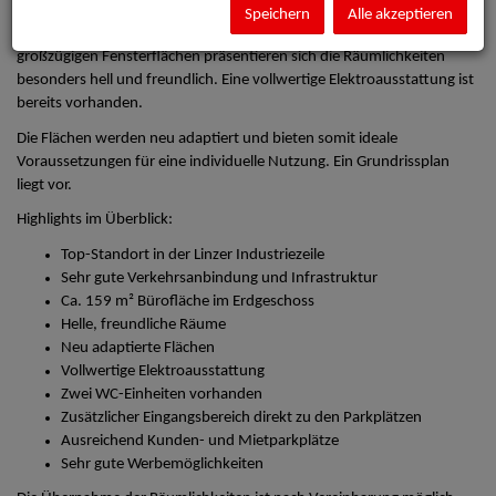
Die Büroflächen befinden sich im Erdgeschoss eines gepflegten
Speichern
Alle akzeptieren
Bürogebäudes und bieten eine Nutzfläche von ca. 159 m². Durch die
großzügigen Fensterflächen präsentieren sich die Räumlichkeiten
besonders hell und freundlich. Eine vollwertige Elektroausstattung ist
bereits vorhanden.
Die Flächen werden neu adaptiert und bieten somit ideale
Voraussetzungen für eine individuelle Nutzung. Ein Grundrissplan
liegt vor.
Highlights im Überblick:
Top-Standort in der Linzer Industriezeile
Sehr gute Verkehrsanbindung und Infrastruktur
Ca. 159 m² Bürofläche im Erdgeschoss
Helle, freundliche Räume
Neu adaptierte Flächen
Vollwertige Elektroausstattung
Zwei WC-Einheiten vorhanden
Zusätzlicher Eingangsbereich direkt zu den Parkplätzen
Ausreichend Kunden- und Mietparkplätze
Sehr gute Werbemöglichkeiten