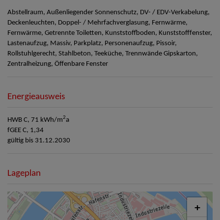
Abstellraum
Außenliegender Sonnenschutz
DV- / EDV-Verkabelung
Deckenleuchten
Doppel- / Mehrfachverglasung
Fernwärme
Fernwärme
Getrennte Toiletten
Kunststoffboden
Kunststofffenster
Lastenaufzug
Massiv
Parkplatz
Personenaufzug
Pissoir
Rollstuhlgerecht
Stahlbeton
Teeküche
Trennwände Gipskarton
Zentralheizung
Öffenbare Fenster
Energieausweis
2
HWB
C, 71 kWh/m
a
fGEE
C, 1,34
gültig bis
31.12.2030
Lageplan
+