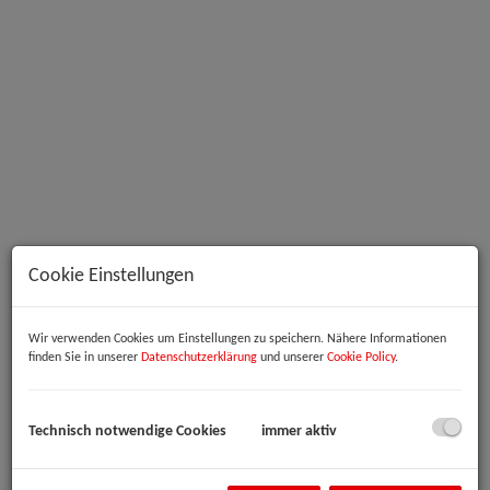
Außenansicht
Cookie Einstellungen
Wir verwenden Cookies um Einstellungen zu speichern. Nähere Informationen
Beschreibung
finden Sie in unserer
Datenschutzerklärung
und unserer
Cookie Policy
.
Zur Vermietung gelangen moderne Büroräume in hervorragender
Lage der Linzer Industriezeile – einem bestens etablierten
Technisch notwendige Cookies
immer aktiv
Wirtschaftsstandort mit ausgezeichneter Verkehrsanbindung und
optimaler Infrastruktur.