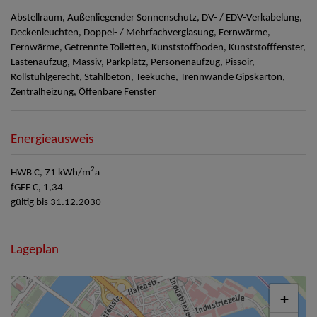
Abstellraum
Außenliegender Sonnenschutz
DV- / EDV-Verkabelung
Deckenleuchten
Doppel- / Mehrfachverglasung
Fernwärme
Fernwärme
Getrennte Toiletten
Kunststoffboden
Kunststofffenster
Lastenaufzug
Massiv
Parkplatz
Personenaufzug
Pissoir
Rollstuhlgerecht
Stahlbeton
Teeküche
Trennwände Gipskarton
Zentralheizung
Öffenbare Fenster
Energieausweis
2
HWB
C, 71 kWh/m
a
fGEE
C, 1,34
gültig bis
31.12.2030
Lageplan
+