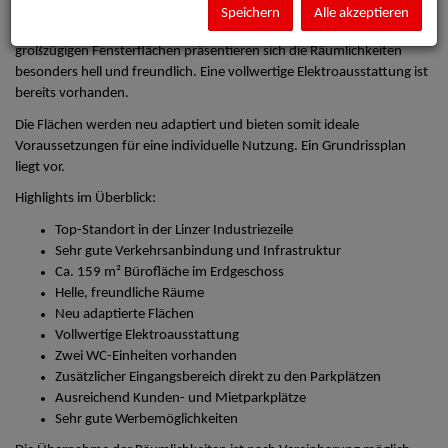
Die Büroflächen befinden sich im Erdgeschoss eines gepflegten
Speichern
Alle akzeptieren
Bürogebäudes und bieten eine Nutzfläche von ca. 159 m². Durch die
großzügigen Fensterflächen präsentieren sich die Räumlichkeiten
besonders hell und freundlich. Eine vollwertige Elektroausstattung ist
bereits vorhanden.
Die Flächen werden neu adaptiert und bieten somit ideale
Voraussetzungen für eine individuelle Nutzung. Ein Grundrissplan
liegt vor.
Highlights im Überblick:
Top-Standort in der Linzer Industriezeile
Sehr gute Verkehrsanbindung und Infrastruktur
Ca. 159 m² Bürofläche im Erdgeschoss
Helle, freundliche Räume
Neu adaptierte Flächen
Vollwertige Elektroausstattung
Zwei WC-Einheiten vorhanden
Zusätzlicher Eingangsbereich direkt zu den Parkplätzen
Ausreichend Kunden- und Mietparkplätze
Sehr gute Werbemöglichkeiten