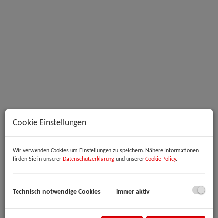
Außenansicht
Cookie Einstellungen
Wir verwenden Cookies um Einstellungen zu speichern. Nähere Informationen
Beschreibung
finden Sie in unserer
Datenschutzerklärung
und unserer
Cookie Policy
.
Zur Vermietung gelangen moderne Büroräume in hervorragender
Lage der Linzer Industriezeile – einem bestens etablierten
Technisch notwendige Cookies
immer aktiv
Wirtschaftsstandort mit ausgezeichneter Verkehrsanbindung und
optimaler Infrastruktur.