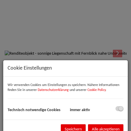
Cookie Einstellungen
Beschreibung
Zum Verkauf steht eine charmante Liegenschaft auf einem sonnigen
Wir verwenden Cookies um Einstellungen zu speichern. Nähere Informationen
Grundstück mit herrlicher Südausrichtung und traumhaftem
finden Sie in unserer
Datenschutzerklärung
und unserer
Cookie Policy
.
Fernblick. Das Grundstück verfügt über mehrere Ebenen mit
schönem, gewachsenem Bewuchs und bietet eine besonders
angenehme Atmosphäre.
Technisch notwendige Cookies
immer aktiv
Auf der Liegenschaft befindet sich ein kleines Einfamilienhaus mit
praktischem Grundriss. Das Haus verfügt über ein gemütliches
Wohnzimmer mit Festbrennstoffofen, einen kleinen Küchenbereich,
Speichern
Alle akzeptieren