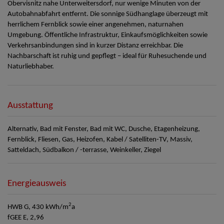
Obervisnitz nahe Unterweitersdorf, nur wenige Minuten von der
Autobahnabfahrt entfernt. Die sonnige Südhanglage überzeugt mit
herrlichem Fernblick sowie einer angenehmen, naturnahen
Umgebung. Öffentliche Infrastruktur, Einkaufsmöglichkeiten sowie
Verkehrsanbindungen sind in kurzer Distanz erreichbar. Die
Nachbarschaft ist ruhig und gepflegt – ideal für Ruhesuchende und
Naturliebhaber.
Ausstattung
Alternativ
Bad mit Fenster
Bad mit WC
Dusche
Etagenheizung
Fernblick
Fliesen
Gas
Heizofen
Kabel / Satelliten-TV
Massiv
Satteldach
Südbalkon / -terrasse
Weinkeller
Ziegel
Energieausweis
2
HWB
G, 430 kWh/m
a
fGEE
E, 2,96