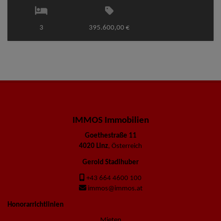
3
395.600,00 €
IMMOS Immobilien
Goethestraße 11
4020 Linz
, Österreich
Gerold Stadlhuber
+43 664 4600 100
immos@immos.at
Honorarrichtlinien
Mieten