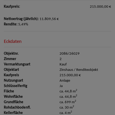
Kaufpreis:
215.000,00 €
Nettoertrag (jährlich):
11.809,56 €
Rendite:
5,49%
Eckdaten
Objektnr.
2086/26029
Zimmer
2
Vermarktungsart
Kauf
Objektart
Zinshaus / Renditeobjekt
Kaufpreis
215.000,00 €
Nutzungsart
Anlage
Schlüsselfertig
Ja
2
Fläche
ca. 44,8 m
2
Wohnfläche
ca. 44,8 m
2
Grundfläche
ca. 699 m
2
Rohdachbodenfl.
ca. 30 m
2
Kellerfläche
ca. 4 m