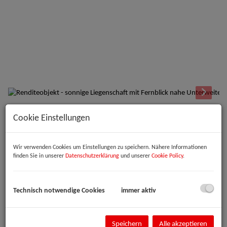
Cookie Einstellungen
Beschreibung
Zum Verkauf steht eine charmante Liegenschaft auf einem sonnigen
Wir verwenden Cookies um Einstellungen zu speichern. Nähere Informationen
Grundstück mit herrlicher Südausrichtung und traumhaftem
finden Sie in unserer
Datenschutzerklärung
und unserer
Cookie Policy
.
Fernblick. Das Grundstück verfügt über mehrere Ebenen mit
schönem, gewachsenem Bewuchs und bietet eine besonders
angenehme Atmosphäre.
Technisch notwendige Cookies
immer aktiv
Auf der Liegenschaft befindet sich ein kleines Einfamilienhaus mit
praktischem Grundriss. Das Haus verfügt über ein gemütliches
Wohnzimmer mit Festbrennstoffofen, einen kleinen Küchenbereich,
Speichern
Alle akzeptieren