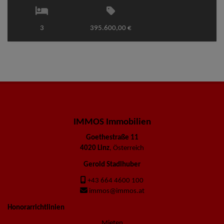
3
395.600,00 €
IMMOS Immobilien
Goethestraße 11
4020 Linz
, Österreich
Gerold Stadlhuber
+43 664 4600 100
immos@immos.at
Honorarrichtlinien
Mieten