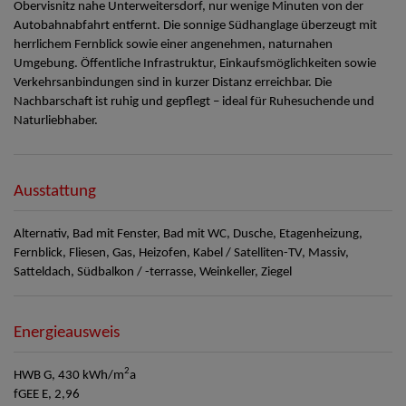
Obervisnitz nahe Unterweitersdorf, nur wenige Minuten von der
Autobahnabfahrt entfernt. Die sonnige Südhanglage überzeugt mit
herrlichem Fernblick sowie einer angenehmen, naturnahen
Umgebung. Öffentliche Infrastruktur, Einkaufsmöglichkeiten sowie
Verkehrsanbindungen sind in kurzer Distanz erreichbar. Die
Nachbarschaft ist ruhig und gepflegt – ideal für Ruhesuchende und
Naturliebhaber.
Ausstattung
Alternativ
Bad mit Fenster
Bad mit WC
Dusche
Etagenheizung
Fernblick
Fliesen
Gas
Heizofen
Kabel / Satelliten-TV
Massiv
Satteldach
Südbalkon / -terrasse
Weinkeller
Ziegel
Energieausweis
2
HWB
G, 430 kWh/m
a
fGEE
E, 2,96