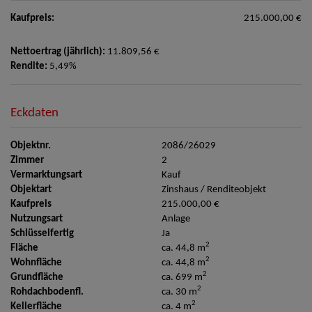
Kaufpreis:
215.000,00 €
Nettoertrag (jährlich):
11.809,56 €
Rendite:
5,49%
Eckdaten
Objektnr.
2086/26029
Zimmer
2
Vermarktungsart
Kauf
Objektart
Zinshaus / Renditeobjekt
Kaufpreis
215.000,00 €
Nutzungsart
Anlage
Schlüsselfertig
Ja
2
Fläche
ca. 44,8 m
2
Wohnfläche
ca. 44,8 m
2
Grundfläche
ca. 699 m
2
Rohdachbodenfl.
ca. 30 m
2
Kellerfläche
ca. 4 m