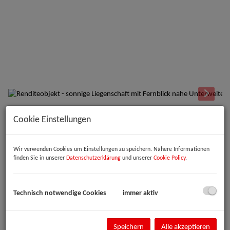
Cookie Einstellungen
Beschreibung
Zum Verkauf steht eine charmante Liegenschaft auf einem sonnigen
Wir verwenden Cookies um Einstellungen zu speichern. Nähere Informationen
Grundstück mit herrlicher Südausrichtung und traumhaftem
finden Sie in unserer
Datenschutzerklärung
und unserer
Cookie Policy
.
Fernblick. Das Grundstück verfügt über mehrere Ebenen mit
schönem, gewachsenem Bewuchs und bietet eine besonders
angenehme Atmosphäre.
Technisch notwendige Cookies
immer aktiv
Auf der Liegenschaft befindet sich ein kleines Einfamilienhaus mit
praktischem Grundriss. Das Haus verfügt über ein gemütliches
Wohnzimmer mit Festbrennstoffofen, einen kleinen Küchenbereich,
Speichern
Alle akzeptieren