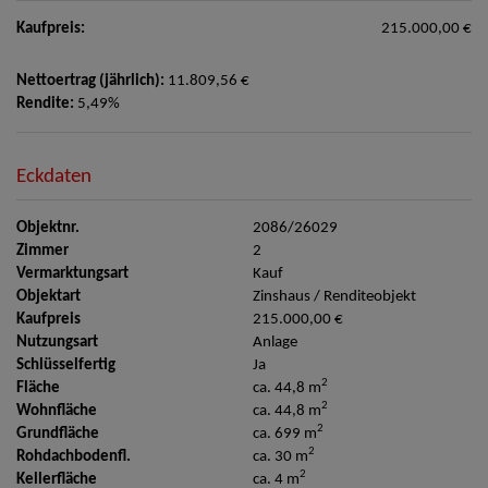
Kaufpreis:
215.000,00 €
Nettoertrag (jährlich):
11.809,56 €
Rendite:
5,49%
Eckdaten
Objektnr.
2086/26029
Zimmer
2
Vermarktungsart
Kauf
Objektart
Zinshaus / Renditeobjekt
Kaufpreis
215.000,00 €
Nutzungsart
Anlage
Schlüsselfertig
Ja
2
Fläche
ca. 44,8 m
2
Wohnfläche
ca. 44,8 m
2
Grundfläche
ca. 699 m
2
Rohdachbodenfl.
ca. 30 m
2
Kellerfläche
ca. 4 m