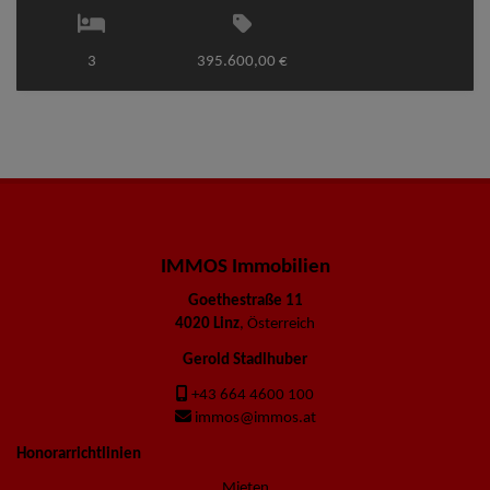
3
395.600,00 €
IMMOS Immobilien
Goethestraße 11
4020 Linz
, Österreich
Gerold Stadlhuber
+43 664 4600 100
immos@immos.at
Honorarrichtlinien
Mieten