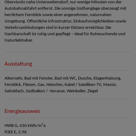
Obervisnitz nahe Unterweitersdorf, nur wenige Minuten von der
Autobahnabfahrt entfernt. Die sonnige Südhanglage überzeugt mit
herrlichem Fernblick sowie einer angenehmen, naturnahen
Umgebung. Öffentliche Infrastruktur, Einkaufsmöglichkeiten sowie
Verkehrsanbindungen sind in kurzer Distanz erreichbar. Die
Nachbarschaft ist ruhig und gepflegt – ideal für Ruhesuchende und
Naturliebhaber.
Ausstattung
Alternativ
Bad mit Fenster
Bad mit WC
Dusche
Etagenheizung
Fernblick
Fliesen
Gas
Heizofen
Kabel / Satelliten-TV
Massiv
Satteldach
Südbalkon / -terrasse
Weinkeller
Ziegel
Energieausweis
2
HWB
G, 430 kWh/m
a
fGEE
E, 2,96